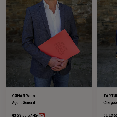
CONAN Yann
TARTUF
Agent Général
Chargée 
02 23 55 57 45
-
02 23 5