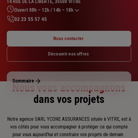
14 RUE DE LA LIBERTE, 35500 VITRE
4.9
sur
Ouvert 08h – 12h / 14h – 18h
5
02 23 55 57 45
étoiles
Lundi : 08h – 12h / 14h – 18h
Mardi : 08h – 12h / 14h – 18h
Nous contacter
Mercredi : 08h – 12h / 14h – 18h
Jeudi : 08h – 12h / 14h – 18h
Découvrir nos offres
Vendredi : 08h – 12h / 14h – 18h
Samedi : 09h – 12h
Dimanche : Fermé
Sommaire
Nous vous accompagnons
dans vos projets
Notre agence SARL YCONE ASSURANCES située à VITRE, est à
vos côtés pour vous accompagner
à protéger ce qui compte
pour vous aujourd’hui et construire vos projets de demain.