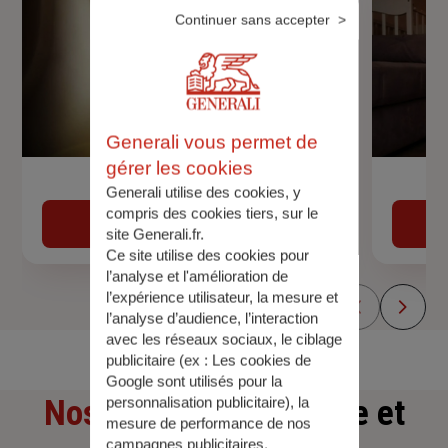
Continuer sans accepter
Generali vous permet de
gérer les cookies
Devis assurance auto
Generali utilise des cookies, y
compris des cookies tiers, sur le
Obtenir une estimation
site Generali.fr.
Ce site utilise des cookies pour
l’analyse et l'amélioration de
l’expérience utilisateur, la mesure et
l’analyse d’audience, l’interaction
avec les réseaux sociaux, le ciblage
publicitaire (ex :
Les cookies de
Google sont utilisés pour la
Nos offres
d'assurance et
personnalisation publicitaire
), la
mesure de performance de nos
campagnes publicitaires.