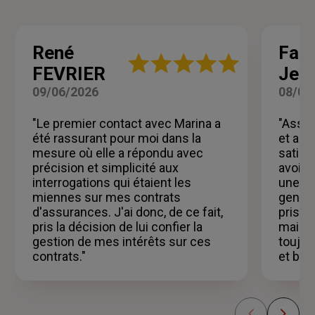
René
Fan
Note
FEVRIER
Jeu
:
5
09/06/2026
08/06
sur
5
"Le premier contact avec Marina a
"Assur
étoiles
été rassurant pour moi dans la
et ass
mesure où elle a répondu avec
satisf
précision et simplicité aux
avoir 
interrogations qui étaient les
une pe
miennes sur mes contrats
gentil
d'assurances. J'ai donc, de ce fait,
prise 
pris la décision de lui confier la
mail, 
gestion de mes intérêts sur ces
toujou
contrats."
et bien