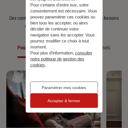
d'épargne
Pour certains d’entre eux, votre
consentement est nécessaire. Vous
pouvez paramétrer ces cookies ou
Des contrats clairs et flexibles pour sécuriser vos besoins
bien tous les accepter, ou alors
d’aujourd’hui et anticiper ceux de demain.
décider de continuer votre
navigation sans les accepter. Vous
pourrez modifier ce choix à tout
Pour les particuliers
Pour les professionnels
moment.
Pour plus d’information,
consulter
notre politique de gestion des
cookies
.
Paramétrer mes cookies
Accepter & fermer