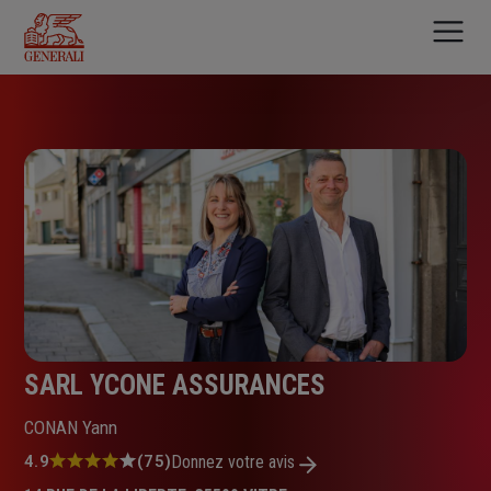
Aller
au
contenu
principal
SARL YCONE ASSURANCES
CONAN Yann
Note
4.9
(75)
Donnez votre avis
: