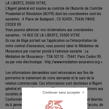
LA LIBERTE, 35500 VITRE,
L’Agent général est soumis au contrôle de l’Autorité de Contrôle
Prudentiel et Résolution (ACPR) dont les coordonnées sont les
suivantes : 4 Place de Budapest ; CS 92459 ; 75436 PARIS
CEDEX 09.
Vous pouvez adresser vos réclamations aux coordonnées
suivantes : 14 RUE DE LA LIBERTE, 35500 VITRE
En cas de litige portant sur l’application ou l’interprétation de
votre contrat d’assurance, vous pouvez saisir le Médiateur de
l’Assurance par courrier postal à l’adresse suivante : La
Médiation de l’Assurance - TSA 50110 - 75441 Paris Cedex 09,
ou par voie électronique :
http://www.mediation-assurance.org
».
Les informations demandées sont nécessaires aux fins de
permettre le traitement de votre demande et le suivi de la
relation commerciale. Ces informations sont destinées à l’Agent
général et ses collaborateurs. Elles pourront être transmises aux
Continuer sans accepter
sociétés du groupe GENERALI.
Conformément aux dispositions de la loi Informatique et libertés
du 6 janvier 1978 modifiée, vous disposez d’un droit d’accès, de