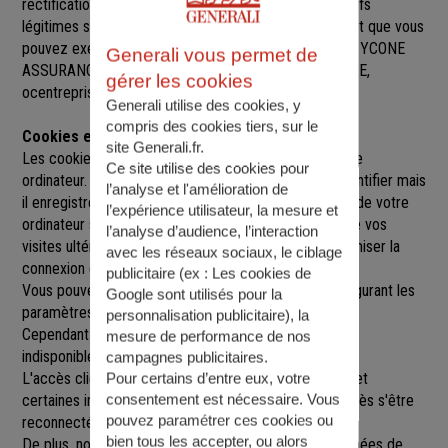
rectification, de suppression et d’opposition pour motifs
légitimes sur l’ensemble des données vous concernant que vous
pouvez exercer sur simple demande auprès de SARL YCONE
Generali vous permet de
ASSURANCES
, à
14 RUE DE LA LIBERTE, 35500 VITRE
,
gérer les cookies
ocentreprises@gmail.com.
Generali utilise des cookies, y
compris des cookies tiers, sur le
Cookies et sessions
site Generali.fr.
Les cookies sont de petits fichiers implantés sur votre
Ce site utilise des cookies pour
ordinateur. Un cookie ne nous permet pas de vous identifier mais
l’analyse et l'amélioration de
il enregistre des informations relatives à la navigation de votre
l’expérience utilisateur, la mesure et
ordinateur sur notre site que nous pourrons lire lors de vos
l’analyse d’audience, l’interaction
visites ultérieures afin de faciliter la navigation, d'optimiser la
avec les réseaux sociaux, le ciblage
connexion et de personnaliser l'utilisation du site.
publicitaire (ex :
Les cookies de
Vous pouvez refuser l'utilisation des cookies en configurant les
Google sont utilisés pour la
paramètres de votre navigateur Internet.
personnalisation publicitaire
), la
Cependant le fait de refuser les cookies peut rendre
mesure de performance de nos
indisponibles toutes ou certaines parties du site.
campagnes publicitaires.
L'accès client est construit avec un délai de session, et
Pour certains d’entre eux, votre
consentement est nécessaire. Vous
certaines informations ne seront remises à jour qu'après s'être
pouvez paramétrer ces cookies ou
reconnecté sur le site.
bien tous les accepter, ou alors
De plus, nous pouvons être amenés à utiliser vos données de