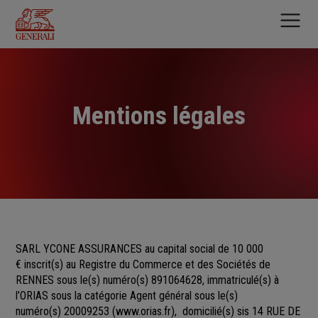
Aller
au
contenu
principal
Mentions légales
SARL YCONE ASSURANCES au capital social de 10 000
€
inscrit(s)
au Registre du Commerce et des Sociétés
de
RENNES sous le(s) numéro(s)
891064628, immatriculé(s) à
l’ORIAS sous la catégorie Agent général sous le(s)
numéro(s) 20009253
(
www.orias.fr
), domicilié(s) sis 14 RUE DE