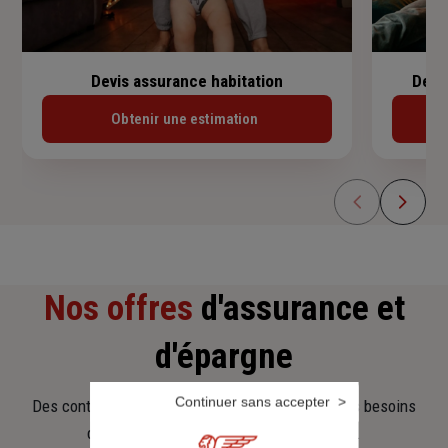
Devis assurance habitation
Devi
Obtenir une estimation
Nos offres
d'assurance et
d'épargne
Continuer sans accepter
Des contrats clairs et flexibles pour sécuriser vos besoins
d’aujourd’hui et anticiper ceux de demain.