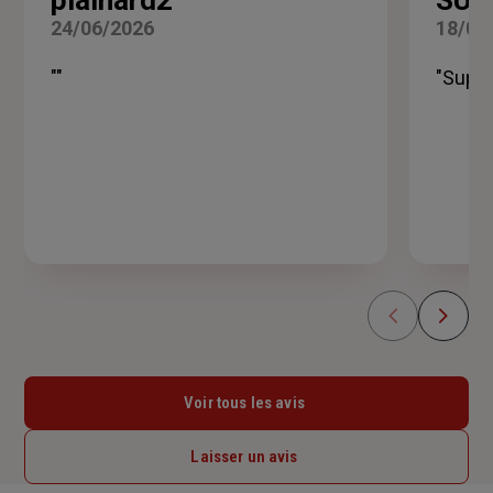
5
24/06/2026
18/06
sur
5
""
"Super
étoiles
Voir tous les avis
Laisser un avis