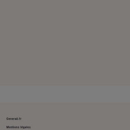
Vendredi : 09h – 12h / 14h – 17h
Samedi : Fermé
Dimanche : Fermé
Generali.fr
Mentions légales