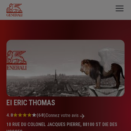
Aller
au
contenu
principal
EI ERIC THOMAS
Note
4.8
(68)
Donnez votre avis
:
10 RUE DU COLONEL JACQUES PIERRE, 88100 ST DIE DES
4.8