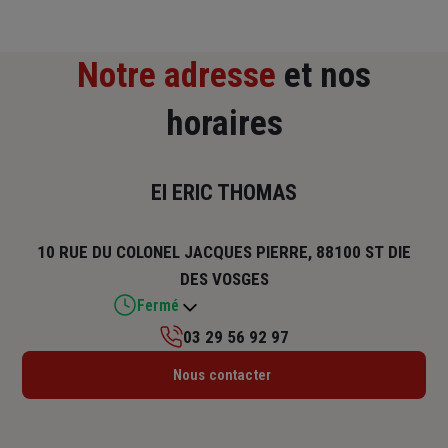
Notre adresse
et nos
horaires
EI ERIC THOMAS
10 RUE DU COLONEL JACQUES PIERRE, 88100 ST DIE
DES VOSGES
Fermé
03 29 56 92 97
Lundi : 09h – 12h / 14h – 17h
Nous contacter
Mardi : 09h – 12h / 14h – 17h
Mercredi : 09h – 12h / 14h – 17h
Jeudi : 09h – 12h / 14h – 17h