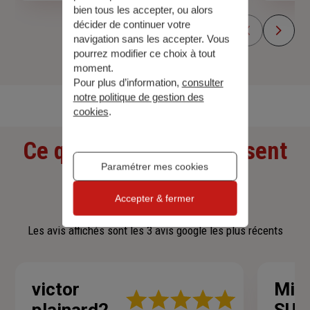
bien tous les accepter, ou alors
décider de continuer votre
navigation sans les accepter. Vous
pourrez modifier ce choix à tout
moment.
Découvrir toutes nos offres
Pour plus d’information,
consulter
notre politique de gestion des
cookies
.
Ce que nos clients pensent
Paramétrer mes cookies
de nous
Accepter & fermer
Les avis affichés sont les 3 avis google les plus récents
victor
Mic
Note
plainard2
SUR
: