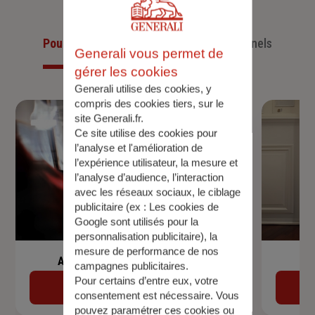
Pour les particuliers
Pour les professionnels
Generali vous permet de
gérer les cookies
Generali utilise des cookies, y
compris des cookies tiers, sur le
site Generali.fr.
Ce site utilise des cookies pour
l’analyse et l'amélioration de
l’expérience utilisateur, la mesure et
l’analyse d’audience, l’interaction
avec les réseaux sociaux, le ciblage
publicitaire (ex :
Les cookies de
Google sont utilisés pour la
personnalisation publicitaire
), la
mesure de performance de nos
Assurance de prêt immobilier
campagnes publicitaires.
Pour certains d’entre eux, votre
Découvrir
consentement est nécessaire. Vous
pouvez paramétrer ces cookies ou