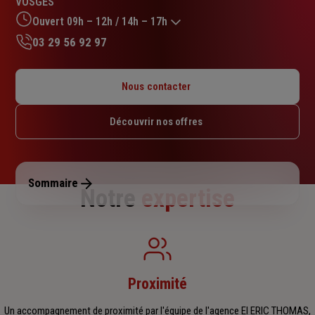
VOSGES
sur
5
Ouvert 09h – 12h / 14h – 17h
étoiles
03 29 56 92 97
Lundi : 09h – 12h / 14h – 17h
Mardi : 09h – 12h / 14h – 17h
Nous contacter
Mercredi : 09h – 12h / 14h – 17h
Jeudi : 09h – 12h / 14h – 17h
Découvrir nos offres
Vendredi : 09h – 12h / 14h – 17h
Samedi : Fermé
Dimanche : Fermé
Sommaire
Notre
expertise
Proximité
Un accompagnement de proximité par l'équipe de l'agence EI ERIC THOMAS,