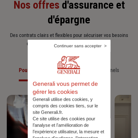
Nos offres
d'assurance et
d'épargne
Des contrats clairs et flexibles pour sécuriser vos besoins
d’aujourd’hui et anticiper ceux de demain.
Continuer sans accepter
Pour les particuliers
Pour les professionnels
Generali vous permet de
gérer les cookies
Generali utilise des cookies, y
compris des cookies tiers, sur le
site Generali.fr.
Ce site utilise des cookies pour
l’analyse et l'amélioration de
l’expérience utilisateur, la mesure et
l’analyse d’audience, l’interaction