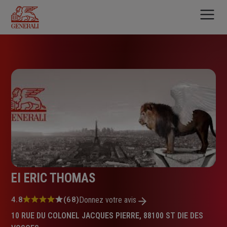
Aller
au
contenu
principal
EI ERIC THOMAS
Note
4.8
(68)
Donnez votre avis
:
10 RUE DU COLONEL JACQUES PIERRE, 88100 ST DIE DES
4.8