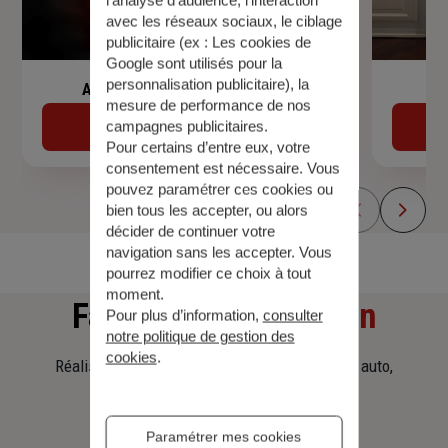
avec les réseaux sociaux, le ciblage
publicitaire (ex :
Les cookies de
Google sont utilisés pour la
personnalisation publicitaire
), la
Assurance de prêt immobilier
mesure de performance de nos
campagnes publicitaires.
Découvrir
Pour certains d’entre eux, votre
consentement est nécessaire. Vous
pouvez paramétrer ces cookies ou
bien tous les accepter, ou alors
décider de continuer votre
navigation sans les accepter. Vous
pourrez modifier ce choix à tout
moment.
Faites
une simulation
Pour plus d’information,
consulter
notre politique de gestion des
cookies
.
Réalisez une simulation tarifaire d'assurance, auto,
habitation, prêt immobilier.
Paramétrer mes cookies