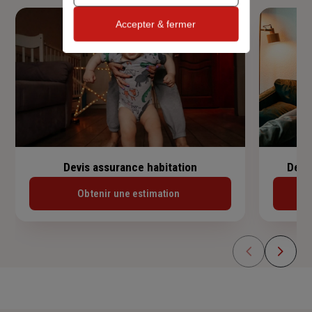
Accepter & fermer
Devis assurance habitation
Devi
Obtenir une estimation