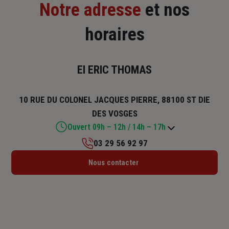
Notre adresse
et nos
horaires
EI ERIC THOMAS
10 RUE DU COLONEL JACQUES PIERRE, 88100 ST DIE
DES VOSGES
Ouvert 09h – 12h / 14h – 17h
03 29 56 92 97
Lundi : 09h – 12h / 14h – 17h
Nous contacter
Mardi : 09h – 12h / 14h – 17h
Mercredi : 09h – 12h / 14h – 17h
Jeudi : 09h – 12h / 14h – 17h
Vendredi : 09h – 12h / 14h – 17h
Samedi : Fermé