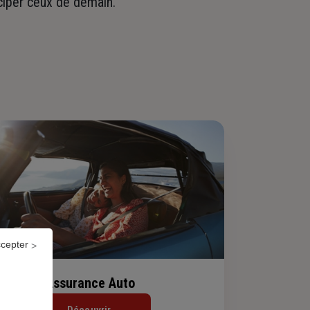
iciper ceux de demain.
ccepter
Assurance Auto