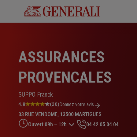
Aller
au
contenu
principal
ASSURANCES
PROVENCALES
SUPPO Franck
Note
4.8
(20)
Donnez votre avis
:
33 RUE VENDOME, 13500 MARTIGUES
4.8
sur
Ouvert 09h – 12h
04 42 05 04 04
5
étoiles