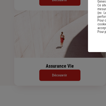
Découvrir
Genera
Ce sit
mesure
(ex :
L
perfo
Pour c
cookie
accept
Pour p
Assurance Vie
Découvrir