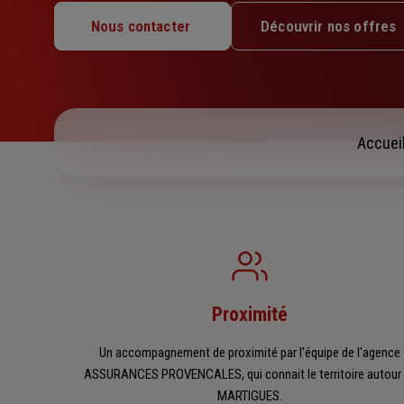
Lundi : Fermé
Nous contacter
Découvrir nos offres
Mardi : 09h – 12h
Mercredi : 09h – 12h
Jeudi : 09h – 12h
Vendredi : 09h – 12h
Samedi : Fermé
Accuei
Dimanche : Fermé
Proximité
Un accompagnement de proximité par l'équipe de l'agence
ASSURANCES PROVENCALES, qui connait le territoire autour
MARTIGUES.