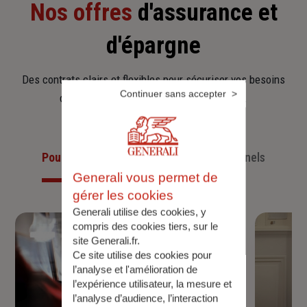
Nos offres
d'assurance et
d'épargne
Des contrats clairs et flexibles pour sécuriser vos besoins
Continuer sans accepter
d’aujourd’hui et anticiper ceux de demain.
Pour les particuliers
Pour les professionnels
Generali vous permet de
gérer les cookies
Generali utilise des cookies, y
compris des cookies tiers, sur le
site Generali.fr.
Ce site utilise des cookies pour
l’analyse et l'amélioration de
l’expérience utilisateur, la mesure et
l’analyse d’audience, l’interaction