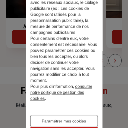
avec les réseaux sociaux, le ciblage
publicitaire (ex :
Les cookies de
Google sont utilisés pour la
personnalisation publicitaire
), la
Assurance de prêt immobilier
mesure de performance de nos
campagnes publicitaires.
Découvrir
Pour certains d’entre eux, votre
consentement est nécessaire. Vous
pouvez paramétrer ces cookies ou
bien tous les accepter, ou alors
décider de continuer votre
navigation sans les accepter. Vous
pourrez modifier ce choix à tout
moment.
Pour plus d’information,
consulter
Faites
une simulation
notre politique de gestion des
cookies
.
Réalisez une simulation tarifaire d'assurance, auto,
habitation, prêt immobilier.
Paramétrer mes cookies