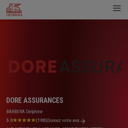
Aller
au
contenu
principal
DORE ASSURANCES
BARBERA Delphine
Note
5.0
(100)
Donnez votre avis
: