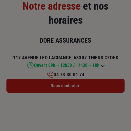
Notre adresse
et nos
horaires
DORE ASSURANCES
117 AVENUE LEO LAGRANGE, 63307 THIERS CEDEX
Ouvert 09h – 12h30 / 14h30 – 18h
04 73 80 01 74
Lundi : 09h – 12h30 / 14h30 – 18h
Nous contacter
Mardi : 09h – 12h30 / 14h – 18h
Mercredi : 09h – 12h30 / 14h – 18h
Jeudi : 09h – 12h30 / 14h – 18h
Vendredi : 09h – 12h30 / 14h – 18h
Samedi : Fermé
Dimanche : Fermé