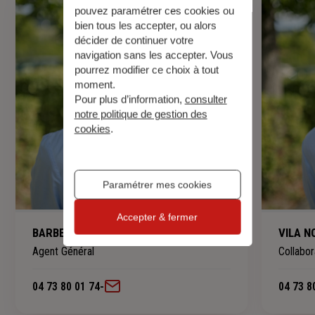
pouvez paramétrer ces cookies ou
bien tous les accepter, ou alors
décider de continuer votre
navigation sans les accepter. Vous
pourrez modifier ce choix à tout
moment.
Pour plus d’information,
consulter
notre politique de gestion des
cookies
.
Paramétrer mes cookies
Accepter & fermer
BARBERA Delphine
VILA N
Agent Général
Collabor
04 73 80 01 74
-
04 73 8