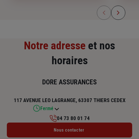
Notre adresse
et nos
horaires
DORE ASSURANCES
117 AVENUE LEO LAGRANGE, 63307 THIERS CEDEX
Fermé
04 73 80 01 74
Lundi : 09h – 12h30 / 14h30 – 18h
Nous contacter
Mardi : 09h – 12h30 / 14h – 18h