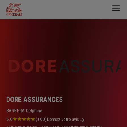
Aller
au
contenu
principal
DORE ASSURANCES
BARBERA Delphine
Note
5.0
(100)
Donnez votre avis
: