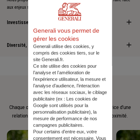
aux enjeux sociétaux et environnementaux.
Investisseur responsable
Generali vous permet de
Nous sommes convaincus qu'il est possible d'allier performance
gérer les cookies
financière et retombées positives : cette vision est au cœur des
Diversité, Equité, Inclusion
Generali utilise des cookies, y
services que nous vous proposons.
compris des cookies tiers, sur le
site Generali.fr.
Nous faisons de la diversité, de l'équité et de l'inclusion un
Ce site utilise des cookies pour
engagement quotidien.
l’analyse et l'amélioration de
l’expérience utilisateur, la mesure et
Notre
équipe
l’analyse d’audience, l’interaction
avec les réseaux sociaux, le ciblage
publicitaire (ex :
Les cookies de
Google sont utilisés pour la
Chaque collaborateur met son savoir‑faire au service d’une
personnalisation publicitaire
), la
relation fondée sur l’écoute, la confiance et la proximité.
mesure de performance de nos
campagnes publicitaires.
Pour certains d’entre eux, votre
consentement est nécessaire. Vous