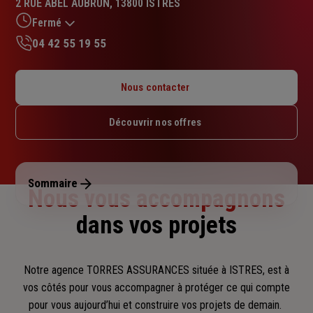
2 RUE ABEL AUBRUN, 13800 ISTRES
4.5
sur
Fermé
5
04 42 55 19 55
étoiles
Lundi : 09h – 12h / 14h – 17h
Mardi : 09h – 12h / 14h – 17h
Nous contacter
Mercredi : Fermé
Jeudi : 09h – 12h / 14h – 17h
Découvrir nos offres
Vendredi : 09h30 – 12h / 14h – 16h30
Samedi : Fermé
Dimanche : Fermé
Sommaire
Nous vous accompagnons
dans vos projets
Notre agence TORRES ASSURANCES située à ISTRES, est à
vos côtés pour vous accompagner
à protéger ce qui compte
pour vous aujourd’hui et construire vos projets de demain.