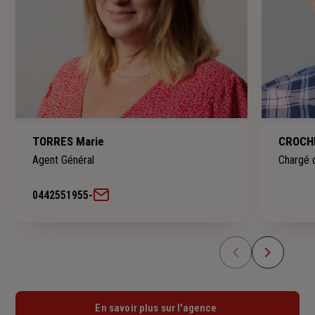
TORRES Marie
CROCHE
Agent Général
Chargé d
0442551955
-
En savoir plus sur l'agence