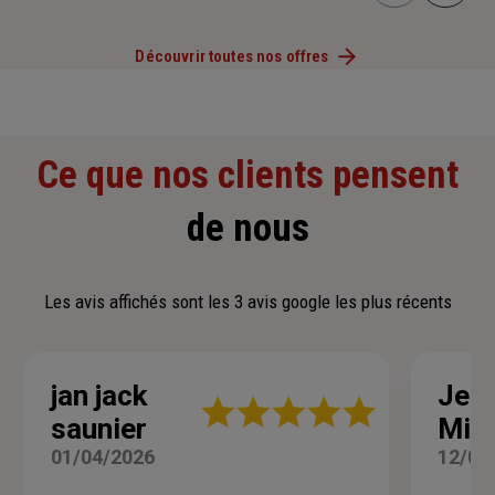
Découvrir toutes nos offres
Ce que nos clients pensent
de nous
Les avis affichés sont les 3 avis google les plus récents
jan jack
Jea
Note
saunier
Mile
:
5
01/04/2026
12/02
sur
5