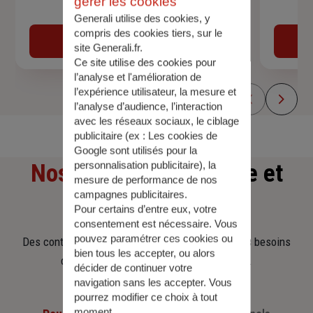
gérer les cookies
Devis assurance auto
Generali utilise des cookies, y
compris des cookies tiers, sur le
Obtenir une estimation
site Generali.fr.
Ce site utilise des cookies pour
l’analyse et l'amélioration de
l’expérience utilisateur, la mesure et
l’analyse d’audience, l’interaction
avec les réseaux sociaux, le ciblage
publicitaire (ex :
Les cookies de
Google sont utilisés pour la
personnalisation publicitaire
), la
Nos offres
d'assurance et
mesure de performance de nos
campagnes publicitaires.
d'épargne
Pour certains d’entre eux, votre
consentement est nécessaire. Vous
pouvez paramétrer ces cookies ou
Des contrats clairs et flexibles pour sécuriser vos besoins
bien tous les accepter, ou alors
d’aujourd’hui et anticiper ceux de demain.
décider de continuer votre
navigation sans les accepter. Vous
pourrez modifier ce choix à tout
moment.