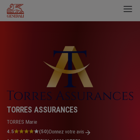
Aller
au
contenu
principal
TORRES ASSURANCES
TORRES Marie
Note
4.5
(50)
Donnez votre avis
: