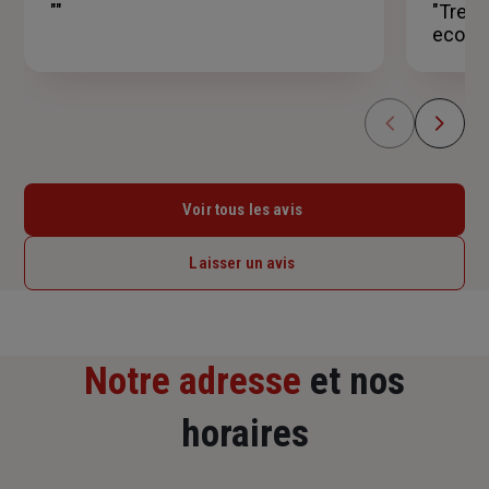
""
"Tres 
étoiles
ecout
Voir tous les avis
Laisser un avis
Notre adresse
et nos
horaires