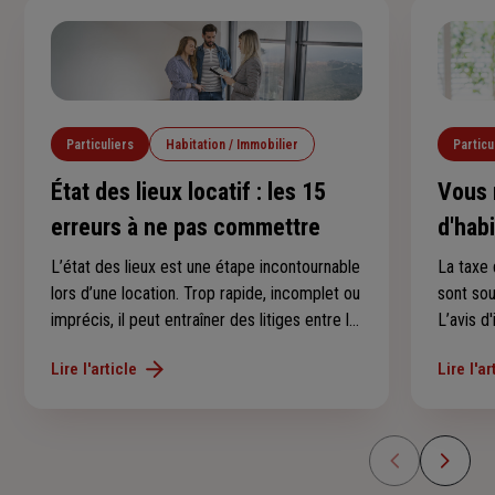
Particuliers
Habitation / Immobilier
Particu
État des lieux locatif : les 15
Vous 
erreurs à ne pas commettre
d'hab
conse
L’état des lieux est une étape incontournable
La taxe 
lors d’une location. Trop rapide, incomplet ou
sont so
imprécis, il peut entraîner des litiges entre le
L’avis d
locataire et le propriétaire, notamment au
au derni
Lire l'article
Lire l'ar
moment de récupérer le dépôt de garantie.
l’avez p
Voici les 15 erreurs les plus fréquentes à
savoir s
éviter.
en 2025 
d’imposi