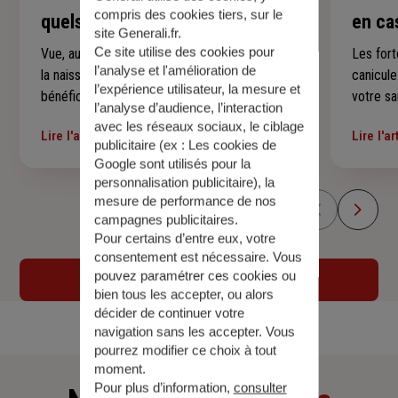
compris des cookies tiers, sur le
quels examens et à quel âge ?
en ca
site Generali.fr.
Ce site utilise des cookies pour
Vue, audition, dents, croissance, vaccins… De
Les fort
l’analyse et l'amélioration de
la naissance à ses 16 ans, votre enfant
canicul
l’expérience utilisateur, la mesure et
bénéficie de rendez-vous médicaux qui
votre sa
l’analyse d’audience, l’interaction
suivent son développement à chaque étape.
jeunes 
avec les réseaux sociaux, le ciblage
Lire l'article
Lire l'ar
Voici un repère simple pour savoir quels
précauti
publicitaire (ex :
Les cookies de
examens sont prévus, à quel âge et
malaises
Google sont utilisés pour la
comment vous y préparer sereinement —
conseils
personnalisation publicitaire
), la
mesure de performance de nos
sans rien laisser passer.
encomb
campagnes publicitaires.
Pour certains d’entre eux, votre
consentement est nécessaire. Vous
pouvez paramétrer ces cookies ou
Voir tous les articles
bien tous les accepter, ou alors
décider de continuer votre
navigation sans les accepter. Vous
pourrez modifier ce choix à tout
moment.
Pour plus d’information,
consulter