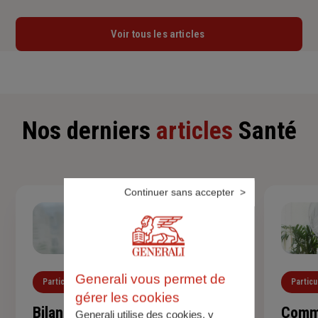
Voir tous les articles
Nos derniers
articles
Santé
Continuer sans accepter
Generali vous permet de
Particuliers
Santé
Particu
gérer les cookies
Bilan de santé de l'enfant :
Comme
Generali utilise des cookies, y