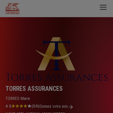
Aller
au
contenu
principal
TORRES ASSURANCES
TORRES Marie
Note
4.5
(50)
Donnez votre avis
: