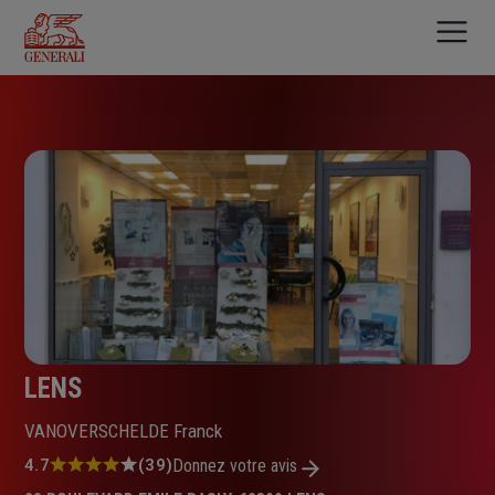
Aller
au
contenu
principal
LENS
VANOVERSCHELDE Franck
Note
4.7
(39)
Donnez votre avis
: