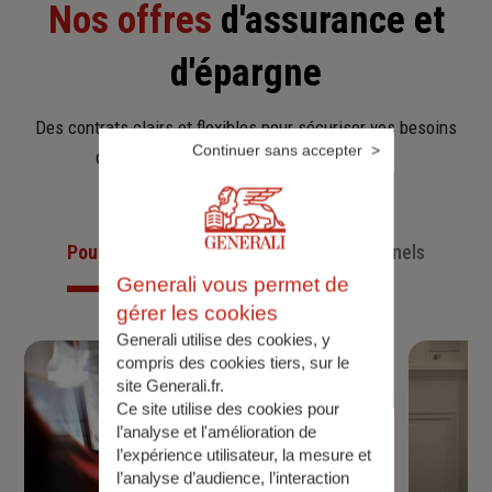
Nos offres
d'assurance et
d'épargne
Des contrats clairs et flexibles pour sécuriser vos besoins
Continuer sans accepter
d’aujourd’hui et anticiper ceux de demain.
Pour les particuliers
Pour les professionnels
Generali vous permet de
gérer les cookies
Generali utilise des cookies, y
compris des cookies tiers, sur le
site Generali.fr.
Ce site utilise des cookies pour
l’analyse et l'amélioration de
l’expérience utilisateur, la mesure et
l’analyse d’audience, l’interaction