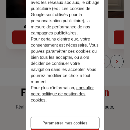
avec les réseaux sociaux, le ciblage
publicitaire (ex :
Les cookies de
Google sont utilisés pour la
personnalisation publicitaire
), la
Assurance de prêt immobilier
mesure de performance de nos
campagnes publicitaires.
Découvrir
Pour certains d’entre eux, votre
consentement est nécessaire. Vous
pouvez paramétrer ces cookies ou
bien tous les accepter, ou alors
décider de continuer votre
navigation sans les accepter. Vous
pourrez modifier ce choix à tout
moment.
Pour plus d’information,
consulter
Faites
une simulation
notre politique de gestion des
cookies
.
Réalisez une simulation tarifaire d'assurance, auto,
habitation, prêt immobilier.
Paramétrer mes cookies