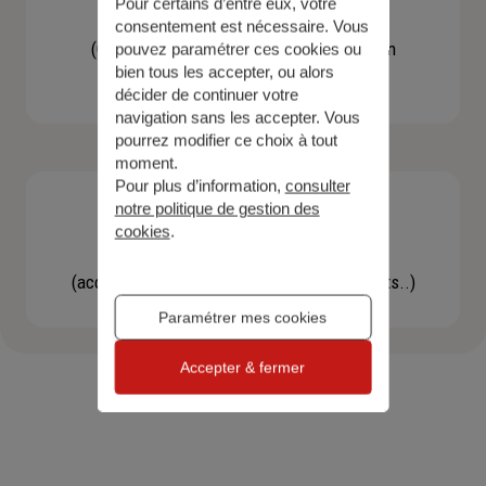
Pour certains d’entre eux, votre
Contacter un agent
consentement est nécessaire. Vous
(Obtenir un devis, une information, faire un
pouvez paramétrer ces cookies ou
bien tous les accepter, ou alors
bilan...)
décider de continuer votre
navigation sans les accepter. Vous
pourrez modifier ce choix à tout
moment.
Pour plus d’information,
consulter
notre politique de gestion des
cookies
.
Effectuer une démarche
(accéder à l'espace client, gérer mes contrats..)
Paramétrer mes cookies
Accepter & fermer