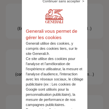
Continuer sans accepter
Besoin d'une assistance
(En cas d'accident, bris de glace, un conseil..)
Generali vous permet de
gérer les cookies
Generali utilise des cookies, y
compris des cookies tiers, sur le
site Generali.fr.
Ce site utilise des cookies pour
l’analyse et l'amélioration de
Demande d'information
l’expérience utilisateur, la mesure et
(concernant une actualité, une réglementation...)
l’analyse d’audience, l’interaction
avec les réseaux sociaux, le ciblage
publicitaire (ex :
Les cookies de
Google sont utilisés pour la
personnalisation publicitaire
), la
mesure de performance de nos
campagnes publicitaires.