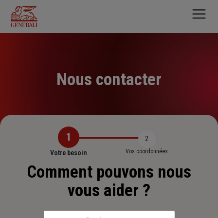
Aller
au
contenu
principal
Nous contacter
1
2
Vos coordonnées
Votre besoin
Comment pouvons nous
vous aider ?