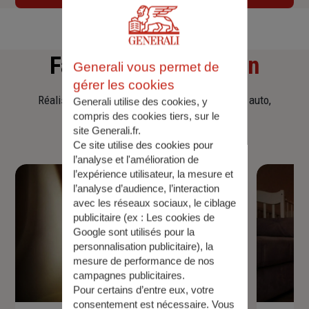
Faites
une simulation
Generali vous permet de
gérer les cookies
Réalisez une simulation tarifaire d'assurance, auto,
Generali utilise des cookies, y
compris des cookies tiers, sur le
habitation, prêt immobilier.
site Generali.fr.
Ce site utilise des cookies pour
l’analyse et l'amélioration de
l’expérience utilisateur, la mesure et
l’analyse d’audience, l’interaction
avec les réseaux sociaux, le ciblage
publicitaire (ex :
Les cookies de
Google sont utilisés pour la
personnalisation publicitaire
), la
mesure de performance de nos
campagnes publicitaires.
Pour certains d’entre eux, votre
consentement est nécessaire. Vous