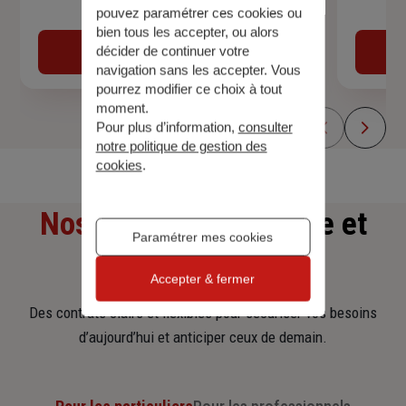
pouvez paramétrer ces cookies ou
Devis assurance auto
bien tous les accepter, ou alors
décider de continuer votre
Obtenir une estimation
navigation sans les accepter. Vous
pourrez modifier ce choix à tout
moment.
Pour plus d’information,
consulter
notre politique de gestion des
cookies
.
Nos offres
d'assurance et
Paramétrer mes cookies
d'épargne
Accepter & fermer
Des contrats clairs et flexibles pour sécuriser vos besoins
d’aujourd’hui et anticiper ceux de demain.