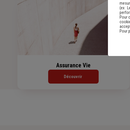
mesure
(ex :
L
perfo
Pour c
cookie
accept
Pour p
Assurance Vie
Découvrir