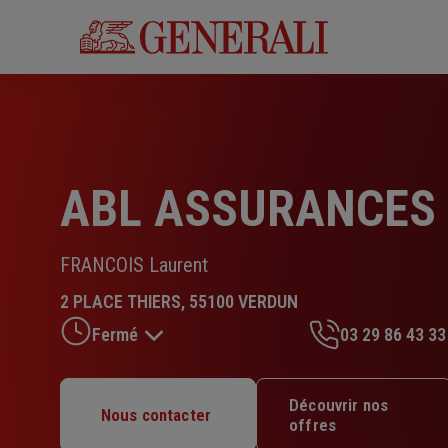
Aller
au
contenu
principal
ABL ASSURANCES
FRANCOIS Laurent
2 PLACE THIERS, 55100 VERDUN
Fermé
03 29 86 43 33
Lundi : 14h – 18h
Découvrir nos
Nous contacter
Mardi : 09h – 12h / 14h – 18h
offres
Mercredi : 09h – 12h / 14h – 18h