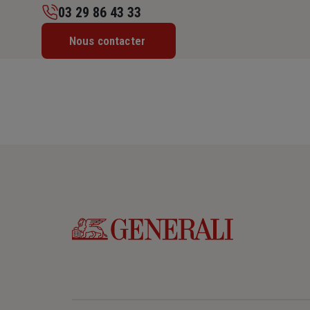
03 29 86 43 33
Lundi : 14h – 18h
Nous contacter
Mardi : 09h – 12h / 14h – 18h
Mercredi : 09h – 12h / 14h – 18h
Jeudi : 09h – 12h / 14h – 18h
Vendredi : 09h – 12h / 14h – 18h
Samedi : Fermé
Dimanche : Fermé