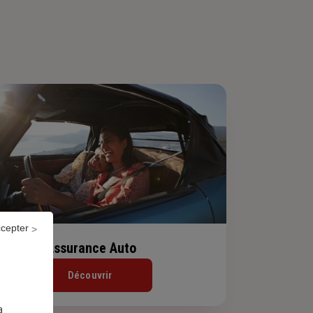
ccepter
Assurance Auto
Découvrir
a