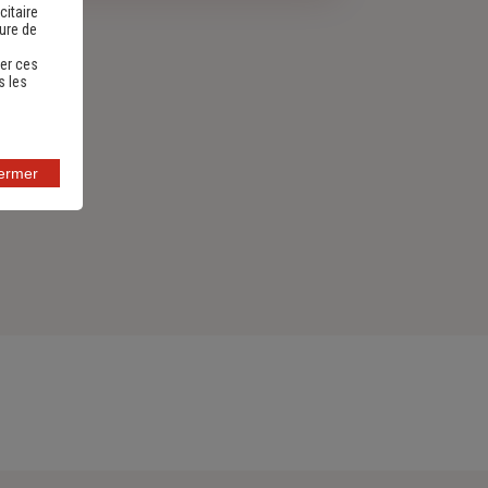
citaire
sure de
er ces
s les
fermer