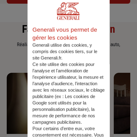
Faites
une simulation
Generali vous permet de
gérer les cookies
Réalisez une simulation tarifaire d'assurance, auto,
Generali utilise des cookies, y
compris des cookies tiers, sur le
habitation, prêt immobilier.
site Generali.fr.
Ce site utilise des cookies pour
l’analyse et l'amélioration de
l’expérience utilisateur, la mesure et
l’analyse d’audience, l’interaction
avec les réseaux sociaux, le ciblage
publicitaire (ex :
Les cookies de
Google sont utilisés pour la
personnalisation publicitaire
), la
mesure de performance de nos
campagnes publicitaires.
Pour certains d’entre eux, votre
consentement est nécessaire. Vous