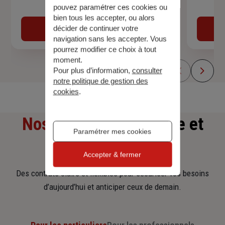
pouvez paramétrer ces cookies ou
Devis assurance auto
bien tous les accepter, ou alors
décider de continuer votre
Obtenir une estimation
navigation sans les accepter. Vous
pourrez modifier ce choix à tout
moment.
Pour plus d’information,
consulter
notre politique de gestion des
cookies
.
Nos offres
d'assurance et
Paramétrer mes cookies
d'épargne
Accepter & fermer
Des contrats clairs et flexibles pour sécuriser vos besoins
d’aujourd’hui et anticiper ceux de demain.