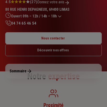
Note
4.5
(27)
Donnez votre avis
:
80 RUE HENRI DEPAGNEUX, 69400 LIMAS
4.5
sur
Ouvert 09h – 12h / 14h – 18h
5
04 74 65 46 54
étoiles
Lundi : 09h – 12h / 14h – 18h
Mardi : 09h – 12h / 14h – 18h
Nous contacter
Mercredi : 09h – 12h / 14h – 18h
Jeudi : 09h – 12h / 14h – 18h
Découvrir nos offres
Vendredi : 09h – 12h / 14h – 18h
Samedi : Fermé
Dimanche : Fermé
Sommaire
Notre
expertise
Proximité