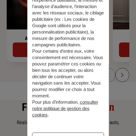
l’analyse d’audience, l’interaction
avec les réseaux sociaux, le ciblage
publicitaire (ex :
Les cookies de
Google sont utilisés pour la
personnalisation publicitaire
), la
Assurance de prêt immobilier
mesure de performance de nos
campagnes publicitaires.
Découvrir
Pour certains d’entre eux, votre
consentement est nécessaire. Vous
pouvez paramétrer ces cookies ou
bien tous les accepter, ou alors
décider de continuer votre
navigation sans les accepter. Vous
pourrez modifier ce choix à tout
moment.
Pour plus d’information,
consulter
Faites
une simulation
notre politique de gestion des
cookies
.
Réalisez une simulation tarifaire d'assurance, auto,
habitation, prêt immobilier.