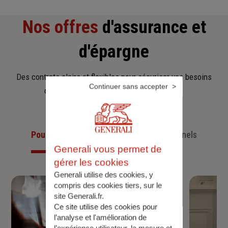
Nos offres
d'assurance et
d'épargne
Des contrats clairs et flexibles pour sécuriser vos besoins
Continuer sans accepter
d’aujourd’hui et anticiper ceux de demain.
Pour les particuliers
Pour les professionnels
Generali vous permet de
gérer les cookies
Generali utilise des cookies, y
compris des cookies tiers, sur le
site Generali.fr.
Ce site utilise des cookies pour
l’analyse et l'amélioration de
l’expérience utilisateur, la mesure et