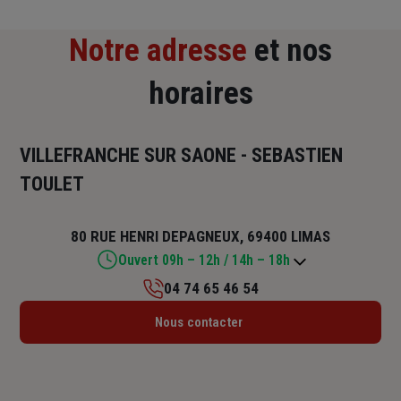
Notre adresse
et nos
horaires
VILLEFRANCHE SUR SAONE - SEBASTIEN
TOULET
80 RUE HENRI DEPAGNEUX, 69400 LIMAS
Ouvert 09h – 12h / 14h – 18h
04 74 65 46 54
Lundi : 09h – 12h / 14h – 18h
Nous contacter
Mardi : 09h – 12h / 14h – 18h
Mercredi : 09h – 12h / 14h – 18h
Jeudi : 09h – 12h / 14h – 18h