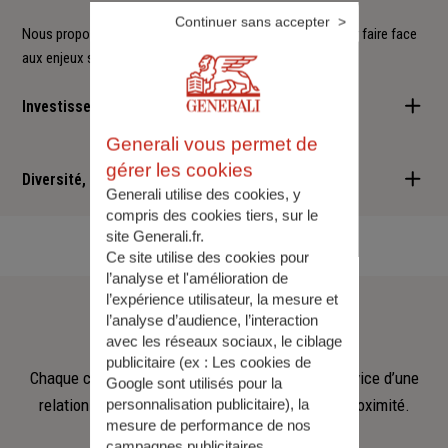
Continuer sans accepter
Nous proposons à nos clients des solutions durables pour faire face
aux enjeux sociétaux et environnementaux.
Investisseur responsable
Generali vous permet de
Nous sommes convaincus qu'il est possible d'allier performance
gérer les cookies
financière et retombées positives : cette vision est au cœur des
Diversité, Equité, Inclusion
Generali utilise des cookies, y
services que nous vous proposons.
compris des cookies tiers, sur le
Nous faisons de la diversité, de l'équité et de l'inclusion un
site Generali.fr.
engagement quotidien.
Ce site utilise des cookies pour
l’analyse et l'amélioration de
Notre
équipe
l’expérience utilisateur, la mesure et
l’analyse d’audience, l’interaction
avec les réseaux sociaux, le ciblage
publicitaire (ex :
Les cookies de
Chaque collaborateur met son savoir‑faire au service d’une
Google sont utilisés pour la
relation fondée sur l’écoute, la confiance et la proximité.
personnalisation publicitaire
), la
mesure de performance de nos
campagnes publicitaires.