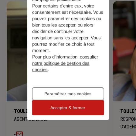
Pour certains d’entre eux, votre
consentement est nécessaire. Vous
pouvez paramétrer ces cookies ou
bien tous les accepter, ou alors
décider de continuer votre
navigation sans les accepter. Vous
pourrez modifier ce choix à tout
moment.
Pour plus d’information,
consulter
notre politique de gestion des
cookies
.
Paramétrer mes cookies
Accepter & fermer
TOULET Sébastien
TOULET
AGENT GENERAL
RESPON
D'AGEN
-