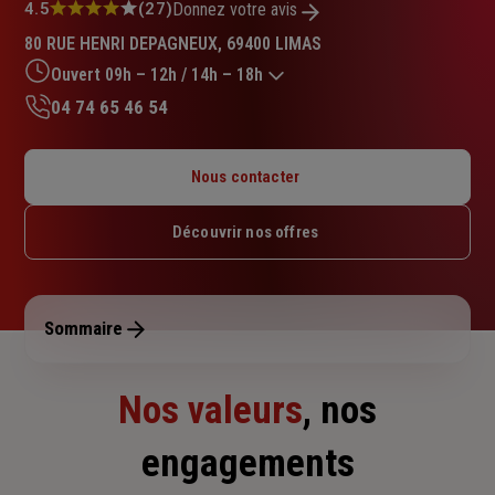
Note
4.5
(27)
Donnez votre avis
:
80 RUE HENRI DEPAGNEUX, 69400 LIMAS
4.5
sur
Ouvert 09h – 12h / 14h – 18h
5
04 74 65 46 54
étoiles
Lundi : 09h – 12h / 14h – 18h
Mardi : 09h – 12h / 14h – 18h
Nous contacter
Mercredi : 09h – 12h / 14h – 18h
Jeudi : 09h – 12h / 14h – 18h
Découvrir nos offres
Vendredi : 09h – 12h / 14h – 18h
Samedi : Fermé
Dimanche : Fermé
Sommaire
Nos valeurs
, nos
engagements