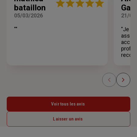
Note
bataillon
Gavo
:
5
05/03/2026
21/02
sur
5
""
"Je su
étoiles
assure
accomp
profes
recomm
Voir tous les avis
Laisser un avis