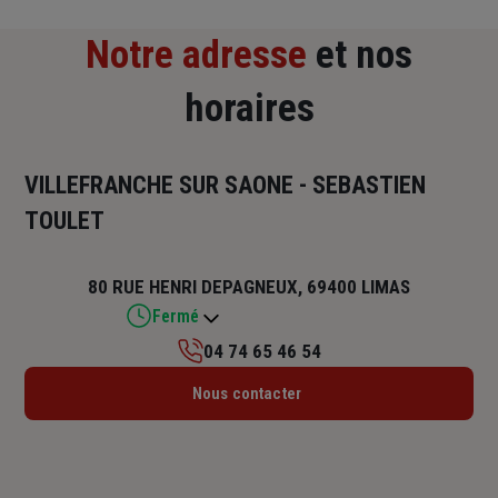
Notre adresse
et nos
horaires
VILLEFRANCHE SUR SAONE - SEBASTIEN
TOULET
80 RUE HENRI DEPAGNEUX, 69400 LIMAS
Fermé
04 74 65 46 54
Lundi : 09h – 12h / 14h – 18h
Nous contacter
Mardi : 09h – 12h / 14h – 18h
Mercredi : 09h – 12h / 14h – 18h
Jeudi : 09h – 12h / 14h – 18h
Vendredi : 09h – 12h / 14h – 18h