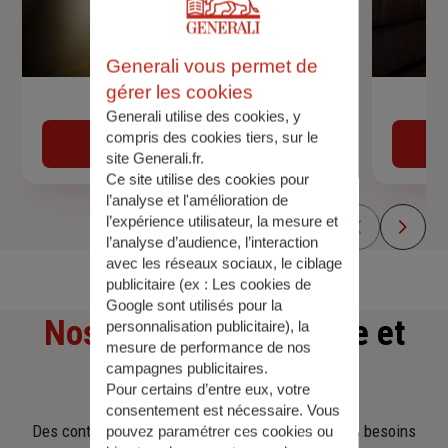
Generali vous permet de
gérer les cookies
Devis assurance auto
Generali utilise des cookies, y
compris des cookies tiers, sur le
Obtenir une estimation
site Generali.fr.
Ce site utilise des cookies pour
l’analyse et l'amélioration de
l’expérience utilisateur, la mesure et
l’analyse d’audience, l’interaction
avec les réseaux sociaux, le ciblage
publicitaire (ex :
Les cookies de
Google sont utilisés pour la
Nos offres
d'assurance et
personnalisation publicitaire
), la
mesure de performance de nos
campagnes publicitaires.
d'épargne
Pour certains d’entre eux, votre
consentement est nécessaire. Vous
Des contrats clairs et flexibles pour sécuriser vos besoins
pouvez paramétrer ces cookies ou