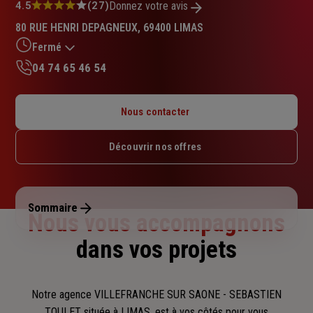
Note
4.5
(27)
Donnez votre avis
:
80 RUE HENRI DEPAGNEUX, 69400 LIMAS
4.5
sur
Fermé
5
04 74 65 46 54
étoiles
Lundi : 09h – 12h / 14h – 18h
Mardi : 09h – 12h / 14h – 18h
Nous contacter
Mercredi : 09h – 12h / 14h – 18h
Jeudi : 09h – 12h / 14h – 18h
Découvrir nos offres
Vendredi : 09h – 12h / 14h – 18h
Samedi : Fermé
Dimanche : Fermé
Sommaire
Nous vous accompagnons
dans vos projets
Notre agence VILLEFRANCHE SUR SAONE - SEBASTIEN
TOULET située à LIMAS, est à vos côtés pour vous