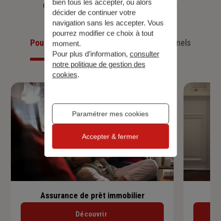
bien tous les accepter, ou alors
d’aujourd’hui et anticiper ceux de demain.
décider de continuer votre
navigation sans les accepter. Vous
pourrez modifier ce choix à tout
Pour les particuliers
Pour les professionnels
moment.
Pour plus d’information,
consulter
notre politique de gestion des
cookies
.
Paramétrer mes cookies
Accepter & fermer
Assurance de prêt immobilier
Découvrir