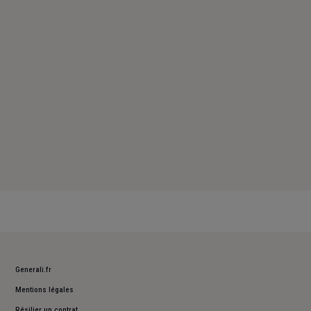
Samedi : Fermé
Dimanche : Fermé
Generali.fr
Mentions légales
Résilier un contrat