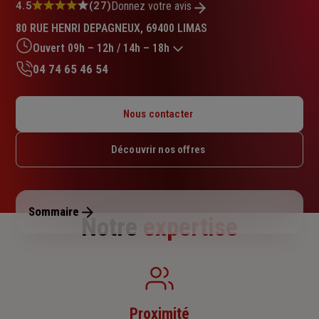
Note
4.5
(27)
Donnez votre avis
:
80 RUE HENRI DEPAGNEUX, 69400 LIMAS
4.5
sur
Ouvert 09h – 12h / 14h – 18h
5
04 74 65 46 54
étoiles
Lundi : 09h – 12h / 14h – 18h
Mardi : 09h – 12h / 14h – 18h
Nous contacter
Mercredi : 09h – 12h / 14h – 18h
Jeudi : 09h – 12h / 14h – 18h
Découvrir nos offres
Vendredi : 09h – 12h / 14h – 18h
Samedi : Fermé
Dimanche : Fermé
Sommaire
Notre
expertise
Proximité