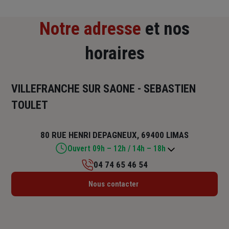
Notre adresse
et nos
horaires
VILLEFRANCHE SUR SAONE - SEBASTIEN
TOULET
80 RUE HENRI DEPAGNEUX, 69400 LIMAS
Ouvert 09h – 12h / 14h – 18h
04 74 65 46 54
Lundi : 09h – 12h / 14h – 18h
Nous contacter
Mardi : 09h – 12h / 14h – 18h
Mercredi : 09h – 12h / 14h – 18h
Jeudi : 09h – 12h / 14h – 18h