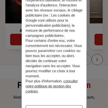
l’analyse d’audience, l’interaction
avec les réseaux sociaux, le ciblage
publicitaire (ex :
Les cookies de
Google sont utilisés pour la
personnalisation publicitaire
), la
Assurance de prêt immobilier
mesure de performance de nos
campagnes publicitaires.
Découvrir
Pour certains d’entre eux, votre
consentement est nécessaire. Vous
pouvez paramétrer ces cookies ou
bien tous les accepter, ou alors
décider de continuer votre
navigation sans les accepter. Vous
pourrez modifier ce choix à tout
moment.
Pour plus d’information,
consulter
Faites
une simulation
notre politique de gestion des
cookies
.
Réalisez une simulation tarifaire d'assurance, auto,
habitation, prêt immobilier.