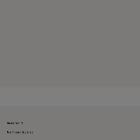
Vendredi : 09h – 12h / 14h – 18h
Samedi : Fermé
Dimanche : Fermé
Generali.fr
Mentions légales