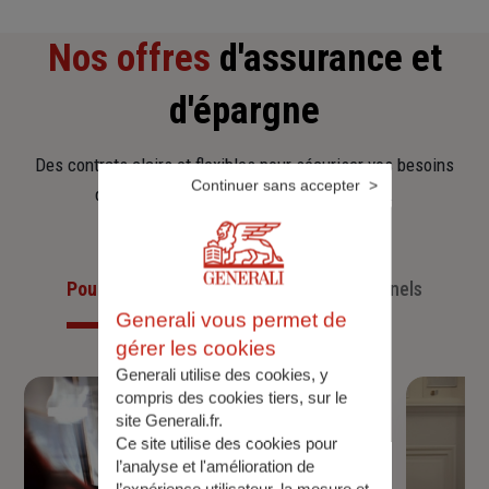
Nos offres
d'assurance et
d'épargne
Des contrats clairs et flexibles pour sécuriser vos besoins
Continuer sans accepter
d’aujourd’hui et anticiper ceux de demain.
Pour les particuliers
Pour les professionnels
Generali vous permet de
gérer les cookies
Generali utilise des cookies, y
compris des cookies tiers, sur le
site Generali.fr.
Ce site utilise des cookies pour
l’analyse et l'amélioration de
l’expérience utilisateur, la mesure et