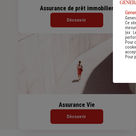
Assurance de prêt immobilier
Gener
Genera
Découvrir
Ce sit
mesure
(ex :
L
perfo
Pour c
cookie
accept
Pour p
Assurance Vie
Découvrir