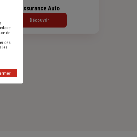
Assurance Auto
Découvrir
a
citaire
sure de
er ces
s les
fermer