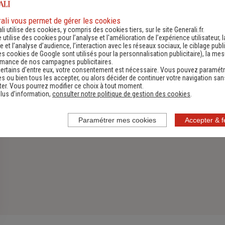
Assurance Habitation
ali vous permet de gérer les cookies
li utilise des cookies, y compris des cookies tiers, sur le site Generali.fr.
Découvrir
e utilise des cookies pour l’analyse et l'amélioration de l’expérience utilisateur, l
 et l’analyse d’audience, l’interaction avec les réseaux sociaux, le ciblage publi
es cookies de Google sont utilisés pour la personnalisation publicitaire
), la me
rmance de nos campagnes publicitaires.
ertains d’entre eux, votre consentement est nécessaire. Vous pouvez paramétr
s ou bien tous les accepter, ou alors décider de continuer votre navigation san
er. Vous pourrez modifier ce choix à tout moment.
lus d’information,
consulter notre politique de gestion des cookies
.
Paramétrer mes cookies
Accepter & 