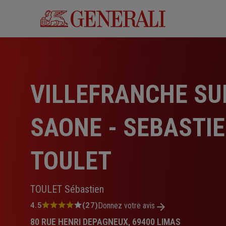
Aller
au
contenu
principal
VILLEFRANCHE SU
SAONE - SEBASTI
TOULET
TOULET Sébastien
Note
4.5
(27)
Donnez votre avis
:
80 RUE HENRI DEPAGNEUX, 69400 LIMAS
4.5