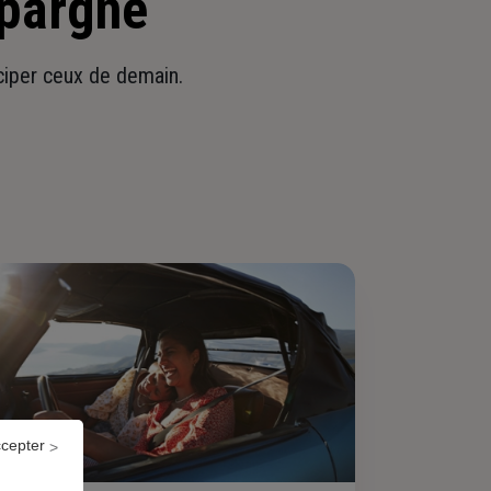
épargne
iciper ceux de demain.
ccepter