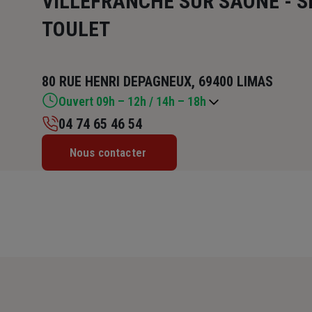
VILLEFRANCHE SUR SAONE - S
TOULET
80 RUE HENRI DEPAGNEUX, 69400 LIMAS
Ouvert 09h – 12h / 14h – 18h
04 74 65 46 54
Lundi : 09h – 12h / 14h – 18h
Nous contacter
Mardi : 09h – 12h / 14h – 18h
Mercredi : 09h – 12h / 14h – 18h
Jeudi : 09h – 12h / 14h – 18h
Vendredi : 09h – 12h / 14h – 18h
Samedi : Fermé
Dimanche : Fermé