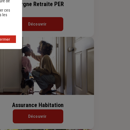
sure de
Epargne Retraite PER
er ces
s les
Découvrir
fermer
Assurance Habitation
Découvrir