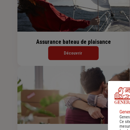
Assurance bateau de plaisance
Découvrir
Gener
Genera
Ce sit
mesure