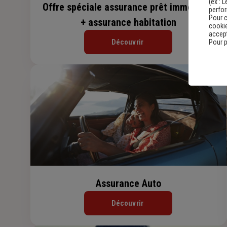
(ex :
L
Offre spéciale assurance prêt immobilier
perfo
Pour c
+ assurance habitation
cookie
accept
Découvrir
Pour p
Assurance Auto
Découvrir