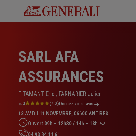
Aller
au
contenu
principal
SARL AFA
ASSURANCES
FITAMANT Eric , FARNARIER Julien
Note
5.0
(40)
Donnez votre avis
:
13 AV DU 11 NOVEMBRE, 06600 ANTIBES
5.0
sur
Ouvert 09h – 12h30 / 14h – 18h
5
étoiles
04 93 34 11 61