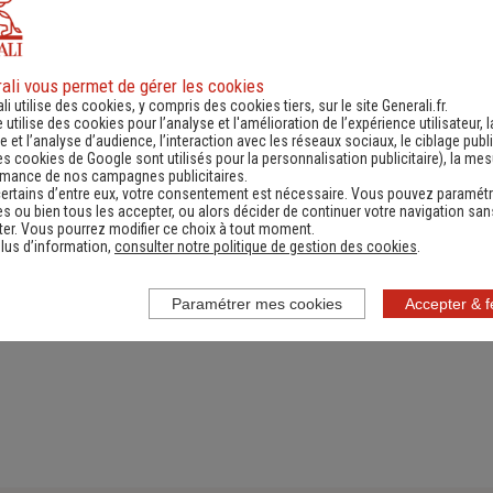
ali vous permet de gérer les cookies
ande d'information
Contacter un ag
li utilise des cookies, y compris des cookies tiers, sur le site Generali.fr.
e utilise des cookies pour l’analyse et l'amélioration de l’expérience utilisateur, l
ernant une actualité,
(Obtenir un devis,
 et l’analyse d’audience, l’interaction avec les réseaux sociaux, le ciblage publi
es cookies de Google sont utilisés pour la personnalisation publicitaire
), la me
e réglementation...)
information, faire un bi
rmance de nos campagnes publicitaires.
ertains d’entre eux, votre consentement est nécessaire. Vous pouvez paramétr
s ou bien tous les accepter, ou alors décider de continuer votre navigation san
er. Vous pourrez modifier ce choix à tout moment.
lus d’information,
consulter notre politique de gestion des cookies
.
Paramétrer mes cookies
Accepter & 