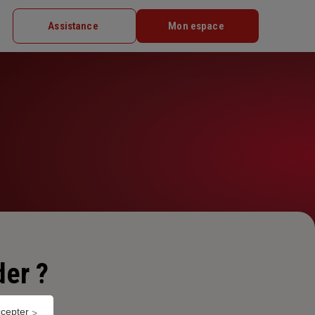
Assistance
Mon espace
er ?
ccepter