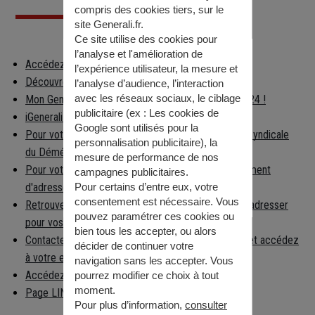
compris des cookies tiers, sur le
site Generali.fr.
Ce site utilise des cookies pour
l’analyse et l'amélioration de
Accédez à votre espace client
l’expérience utilisateur, la mesure et
Découvrez les applications Generali
l’analyse d’audience, l’interaction
avec les réseaux sociaux, le ciblage
Mon Generali : en relation avec votre assureur 24h/24 !
publicitaire (ex :
Les cookies de
iGenerali : votre épargne dans votre poche !
Google sont utilisés pour la
Pour votre déménagement, consultez la Chambre Syndicale
personnalisation publicitaire
), la
du Déménagement
mesure de performance de nos
Pour votre déménagement, déclarez votre changement
campagnes publicitaires.
d'adresse
Pour certains d’entre eux, votre
consentement est nécessaire. Vous
Retrouvez facilement la préfecture à laquelle vous adresser
pouvez paramétrer ces cookies ou
pour vos démarches
bien tous les accepter, ou alors
Contactez la caisse nationale d'Assurance Maladie et accédez
décider de continuer votre
à votre espace per…
navigation sans les accepter. Vous
Accédez aux informations règlementaires
pourrez modifier ce choix à tout
moment.
Page LINKEDIN
Pour plus d’information,
consulter