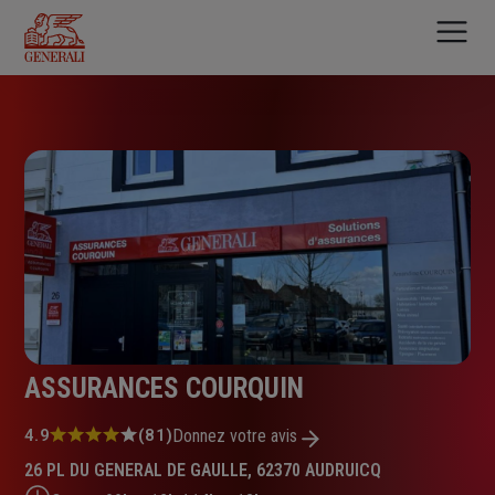
Aller
au
contenu
principal
ASSURANCES COURQUIN
Note
4.9
(81)
Donnez votre avis
:
26 PL DU GENERAL DE GAULLE, 62370 AUDRUICQ
4.9