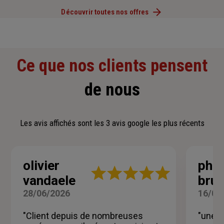
Découvrir toutes nos offres
Ce que nos clients pensent
de nous
Les avis affichés sont les 3 avis google les plus récents
olivier
phil
Note
vandaele
brun
:
5
28/06/2026
16/03
sur
5
"Client depuis de nombreuses
"une é
étoiles