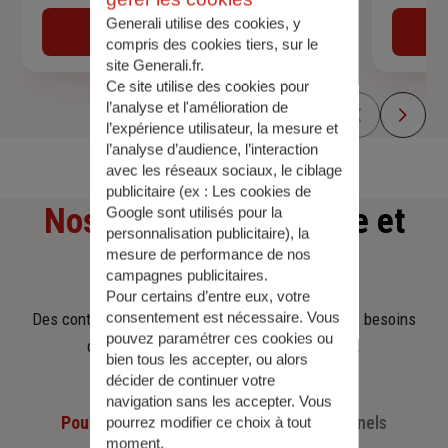
Generali utilise des cookies, y
Obtenir une estimation
compris des cookies tiers, sur le
site Generali.fr.
Ce site utilise des cookies pour
l’analyse et l'amélioration de
l’expérience utilisateur, la mesure et
l’analyse d’audience, l’interaction
avec les réseaux sociaux, le ciblage
publicitaire (ex :
Les cookies de
Nos offres
d'assurance et
Google sont utilisés pour la
personnalisation publicitaire
), la
mesure de performance de nos
d'épargne
campagnes publicitaires.
Pour certains d’entre eux, votre
consentement est nécessaire. Vous
Des contrats clairs et flexibles pour sécuriser vos besoins
pouvez paramétrer ces cookies ou
d’aujourd’hui et anticiper ceux de demain.
bien tous les accepter, ou alors
décider de continuer votre
navigation sans les accepter. Vous
Pour les particuliers
Pour les professionnels
pourrez modifier ce choix à tout
moment.