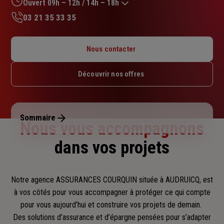
sur
Ouvert 09h – 12h / 14h – 18h
5
03 21 35 33 35
étoiles
Lundi : 09h – 12h / 14h – 18h
Mardi : 09h – 12h / 14h – 18h
Nous contacter
Mercredi : 09h – 12h / 14h – 18h
Jeudi : 09h – 12h / 14h – 18h
Découvrir nos offres
Vendredi : 09h – 12h / 14h – 18h
Samedi : 09h – 12h
Dimanche : Fermé
Sommaire
Nous vous accompagnons
dans vos projets
Notre agence ASSURANCES COURQUIN située à AUDRUICQ, est
à vos côtés pour vous accompagner
à protéger ce qui compte
pour vous aujourd’hui et construire vos projets de demain.
Des solutions d’assurance et d’épargne pensées pour s’adapter