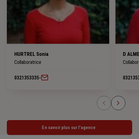
HURTREL Sonia
D ALME
Collaboratrice
Collabor
0321353335
-
032135
En savoir plus sur l'agence