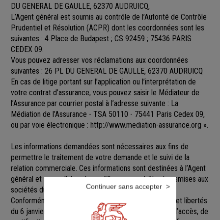
DU GENERAL DE GAULLE, 62370 AUDRUICQ,
L’Agent général est soumis au contrôle de l’Autorité de Contrôle
Prudentiel et Résolution (ACPR) dont les coordonnées sont les
suivantes : 4 Place de Budapest ; CS 92459 ; 75436 PARIS
CEDEX 09.
Vous pouvez adresser vos réclamations aux coordonnées
suivantes : 26 PL DU GENERAL DE GAULLE, 62370 AUDRUICQ
En cas de litige portant sur l’application ou l’interprétation de
votre contrat d’assurance, vous pouvez saisir le Médiateur de
l’Assurance par courrier postal à l’adresse suivante : La
Médiation de l’Assurance - TSA 50110 - 75441 Paris Cedex 09,
ou par voie électronique :
http://www.mediation-assurance.org
».
Les informations demandées sont nécessaires aux fins de
permettre le traitement de votre demande et le suivi de la
relation commerciale. Ces informations sont destinées à l’Agent
général et ses collaborateurs. Elles pourront être transmises aux
Continuer sans accepter
sociétés du groupe GENERALI.
Conformément aux dispositions de la loi Informatique et libertés
du 6 janvier 1978 modifiée, vous disposez d’un droit d’accès, de