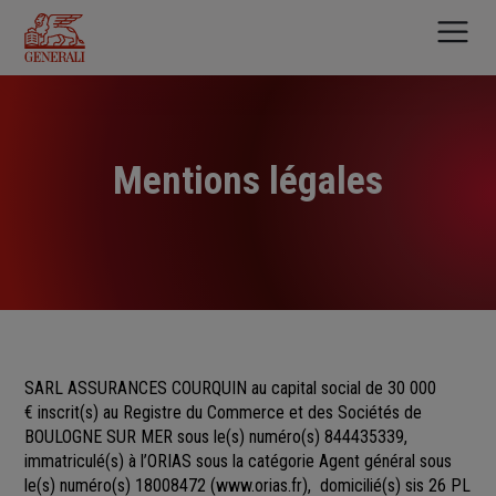
Aller
au
contenu
principal
Mentions légales
SARL ASSURANCES COURQUIN au capital social de 30 000
€
inscrit(s)
au Registre du Commerce et des Sociétés
de
BOULOGNE SUR MER sous le(s) numéro(s)
844435339,
immatriculé(s) à l’ORIAS sous la catégorie Agent général sous
le(s) numéro(s) 18008472
(
www.orias.fr
), domicilié(s) sis 26 PL