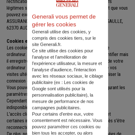
rectification, de suppression et d’opposition pour motifs
légitimes sur l’ensemble des données vous concernant que vous
pouvez exercer sur simple demande auprès de SARL
Generali vous permet de
ASSURANCES COURQUIN
, à
26 PL DU GENERAL DE GAULLE,
gérer les cookies
62370 AUDRUICQ
,
audruicq@agence.generali.fr.
Generali utilise des cookies, y
compris des cookies tiers, sur le
Cookies et sessions
site Generali.fr.
Les cookies sont de petits fichiers implantés sur votre
Ce site utilise des cookies pour
ordinateur. Un cookie ne nous permet pas de vous identifier mais
l’analyse et l'amélioration de
il enregistre des informations relatives à la navigation de votre
l’expérience utilisateur, la mesure et
ordinateur sur notre site que nous pourrons lire lors de vos
l’analyse d’audience, l’interaction
visites ultérieures afin de faciliter la navigation, d'optimiser la
avec les réseaux sociaux, le ciblage
connexion et de personnaliser l'utilisation du site.
publicitaire (ex :
Les cookies de
Vous pouvez refuser l'utilisation des cookies en configurant les
Google sont utilisés pour la
paramètres de votre navigateur Internet.
personnalisation publicitaire
), la
Cependant le fait de refuser les cookies peut rendre
mesure de performance de nos
indisponibles toutes ou certaines parties du site.
campagnes publicitaires.
L'accès client est construit avec un délai de session, et
Pour certains d’entre eux, votre
consentement est nécessaire. Vous
certaines informations ne seront remises à jour qu'après s'être
pouvez paramétrer ces cookies ou
reconnecté sur le site.
bien tous les accepter, ou alors
De plus, nous pouvons être amenés à utiliser vos données de