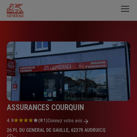
Aller
au
contenu
principal
ASSURANCES COURQUIN
Note
4.9
(81)
Donnez votre avis
:
26 PL DU GENERAL DE GAULLE, 62370 AUDRUICQ
4.9