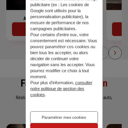
publicitaire (ex :
Les cookies de
Google sont utilisés pour la
personnalisation publicitaire
), la
Assurance de prêt immobilier
mesure de performance de nos
campagnes publicitaires.
Découvrir
Pour certains d’entre eux, votre
consentement est nécessaire. Vous
pouvez paramétrer ces cookies ou
bien tous les accepter, ou alors
décider de continuer votre
navigation sans les accepter. Vous
pourrez modifier ce choix à tout
moment.
Faites
une simulation
Pour plus d’information,
consulter
notre politique de gestion des
cookies
.
Réalisez une simulation tarifaire d'assurance, auto,
habitation, prêt immobilier.
Paramétrer mes cookies