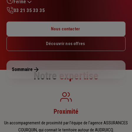
sur
Fermé
5
03 21 35 33 35
étoiles
Lundi : 09h – 12h / 14h – 18h
Mardi : 09h – 12h / 14h – 18h
Nous contacter
Mercredi : 09h – 12h / 14h – 18h
Jeudi : 09h – 12h / 14h – 18h
Découvrir nos offres
Vendredi : 09h – 12h / 14h – 18h
Samedi : 09h – 12h
Dimanche : Fermé
Sommaire
Notre
expertise
Proximité
Un accompagnement de proximité par l'équipe de l'agence ASSURANCES
COURQUIN, qui connait le territoire autour de AUDRUICQ.