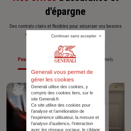
d'épargne
Des contrats clairs et flexibles pour sécuriser vos besoins
d’aujourd’hui et anticiper ceux de demain.
Continuer sans accepter
Pour les particuliers
Pour les professionnels
Generali vous permet de
gérer les cookies
Generali utilise des cookies, y
compris des cookies tiers, sur le
site Generali.fr.
Ce site utilise des cookies pour
l’analyse et l'amélioration de
l’expérience utilisateur, la mesure et
l’analyse d’audience, l’interaction
avec les réseaux sociaux, le ciblage