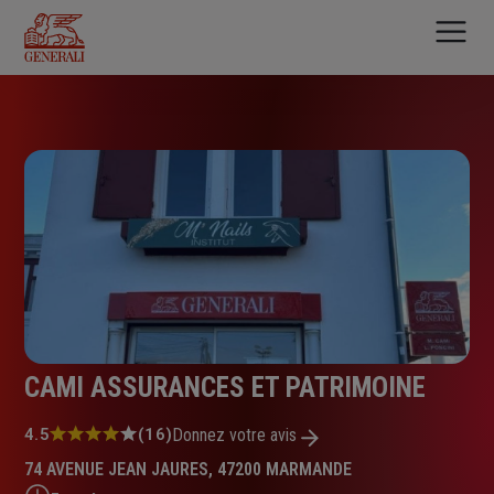
Aller
au
contenu
principal
CAMI ASSURANCES ET PATRIMOINE
Note
4.5
(16)
Donnez votre avis
:
74 AVENUE JEAN JAURES, 47200 MARMANDE
4.5