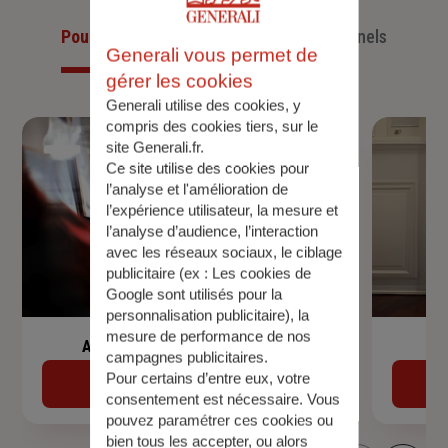
Pour les particuliers
Pour les professionnels
Generali vous permet de
gérer les cookies
Generali utilise des cookies, y
compris des cookies tiers, sur le
site Generali.fr.
Ce site utilise des cookies pour
l’analyse et l'amélioration de
l’expérience utilisateur, la mesure et
l’analyse d’audience, l’interaction
avec les réseaux sociaux, le ciblage
publicitaire (ex :
Les cookies de
Google sont utilisés pour la
personnalisation publicitaire
), la
mesure de performance de nos
Assurance de prêt immobilier
campagnes publicitaires.
Pour certains d’entre eux, votre
Découvrir
consentement est nécessaire. Vous
pouvez paramétrer ces cookies ou
bien tous les accepter, ou alors