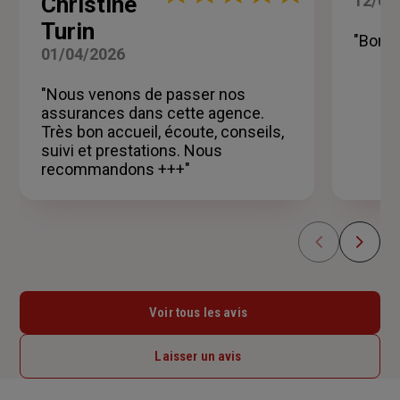
Christine
12/03
:
5
Turin
sur
"Bonn
01/04/2026
5
étoiles
"Nous venons de passer nos
assurances dans cette agence.
Très bon accueil, écoute, conseils,
suivi et prestations. Nous
recommandons +++"
Voir tous les avis
Laisser un avis