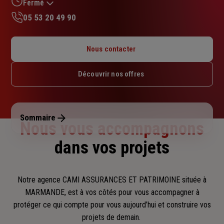
sur
Fermé
5
05 53 20 49 90
étoiles
Lundi : 09h – 13h
Mardi : 09h – 12h / 13h – 17h
Nous contacter
Mercredi : 09h – 12h / 13h – 17h
Jeudi : 09h – 12h
Découvrir nos offres
Vendredi : 09h – 12h / 13h – 17h
Samedi : Fermé
Dimanche : Fermé
Sommaire
Nous vous accompagnons
dans vos projets
Notre agence CAMI ASSURANCES ET PATRIMOINE située à
MARMANDE, est à vos côtés pour vous accompagner
à
protéger ce qui compte pour vous aujourd’hui et construire vos
projets de demain.