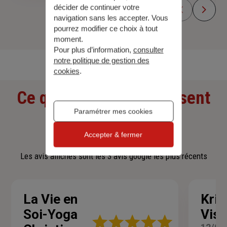
décider de continuer votre
navigation sans les accepter. Vous
pourrez modifier ce choix à tout
moment.
Découvrir toutes nos offres
Pour plus d’information,
consulter
notre politique de gestion des
cookies
.
Ce que nos clients pensent
Paramétrer mes cookies
de nous
Accepter & fermer
Les avis affichés sont les 3 avis google les plus récents
La Vie en
Kris
Soi-Yoga
Viss
Note