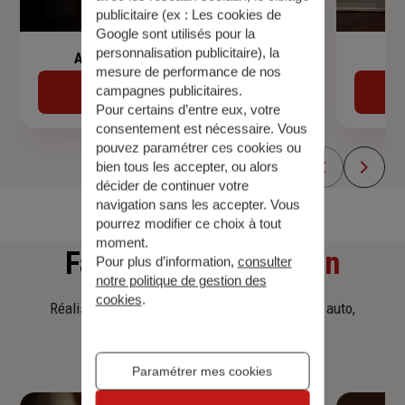
publicitaire (ex :
Les cookies de
Google sont utilisés pour la
personnalisation publicitaire
), la
Assurance de prêt immobilier
mesure de performance de nos
campagnes publicitaires.
Découvrir
Pour certains d’entre eux, votre
consentement est nécessaire. Vous
pouvez paramétrer ces cookies ou
bien tous les accepter, ou alors
décider de continuer votre
navigation sans les accepter. Vous
pourrez modifier ce choix à tout
moment.
Faites
une simulation
Pour plus d’information,
consulter
notre politique de gestion des
cookies
.
Réalisez une simulation tarifaire d'assurance, auto,
habitation, prêt immobilier.
Paramétrer mes cookies