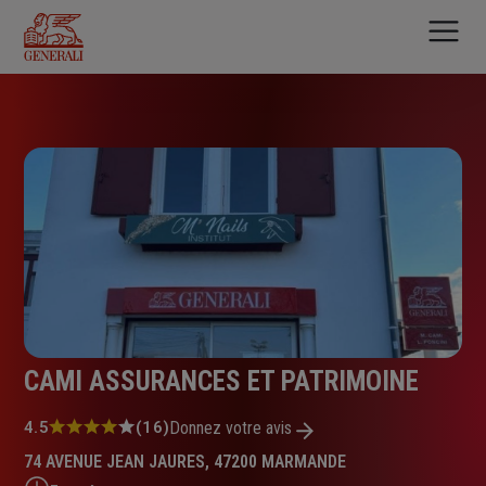
Aller
au
contenu
principal
CAMI ASSURANCES ET PATRIMOINE
Note
4.5
(16)
Donnez votre avis
:
74 AVENUE JEAN JAURES, 47200 MARMANDE
4.5