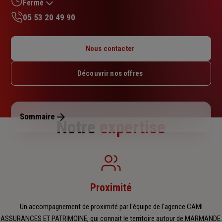
sur
Fermé
5
05 53 20 49 90
étoiles
Lundi : 09h – 13h
Mardi : 09h – 12h / 13h – 17h
Nous contacter
Mercredi : 09h – 12h / 13h – 17h
Jeudi : 09h – 12h
Découvrir nos offres
Vendredi : 09h – 12h / 13h – 17h
Samedi : Fermé
Dimanche : Fermé
Sommaire
Notre
expertise
Proximité
Un accompagnement de proximité par l'équipe de l'agence CAMI
ASSURANCES ET PATRIMOINE, qui connait le territoire autour de MARMANDE.