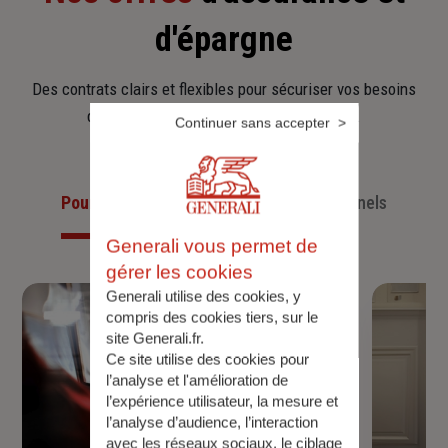
d'épargne
Des contrats clairs et flexibles pour sécuriser vos besoins
d’aujourd’hui et anticiper ceux de demain.
Continuer sans accepter
Pour les particuliers
Pour les professionnels
Generali vous permet de
gérer les cookies
Generali utilise des cookies, y
compris des cookies tiers, sur le
site Generali.fr.
Ce site utilise des cookies pour
l’analyse et l'amélioration de
l’expérience utilisateur, la mesure et
l’analyse d’audience, l’interaction
avec les réseaux sociaux, le ciblage