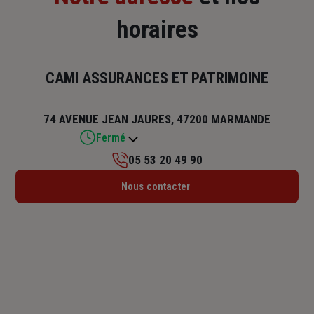
horaires
CAMI ASSURANCES ET PATRIMOINE
74 AVENUE JEAN JAURES, 47200 MARMANDE
Fermé
05 53 20 49 90
Lundi : 09h – 13h
Nous contacter
Mardi : 09h – 12h / 13h – 17h
Mercredi : 09h – 12h / 13h – 17h
Jeudi : 09h – 12h
Vendredi : 09h – 12h / 13h – 17h
Samedi : Fermé
Dimanche : Fermé