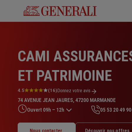
Aller
au
contenu
principal
CAMI ASSURANCE
ET PATRIMOINE
Note
4.5
(16)
Donnez votre avis
:
74 AVENUE JEAN JAURES, 47200 MARMANDE
4.5
sur
Ouvert 09h – 12h
05 53 20 49 90
5
étoiles
Lundi : 09h – 13h
Nous contacter
Découvrir nos offres