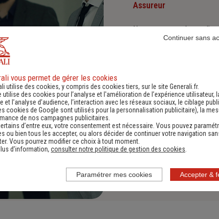
Assureur
Nous proposons à nos client
Continuer sans a
et environnementaux.
Investisseur responsabl
ali vous permet de gérer les cookies
li utilise des cookies, y compris des cookies tiers, sur le site Generali.fr.
Nous sommes convaincus qu'i
e utilise des cookies pour l’analyse et l'amélioration de l’expérience utilisateur, l
positives : cette vision es
Diversité, Equité, Inclus
 et l’analyse d’audience, l’interaction avec les réseaux sociaux, le ciblage publi
es cookies de Google sont utilisés pour la personnalisation publicitaire
), la me
rmance de nos campagnes publicitaires.
Nous faisons de la diversité,
ertains d’entre eux, votre consentement est nécessaire. Vous pouvez paramétr
s ou bien tous les accepter, ou alors décider de continuer votre navigation san
er. Vous pourrez modifier ce choix à tout moment.
lus d’information,
consulter notre politique de gestion des cookies
.
Paramétrer mes cookies
Accepter & 