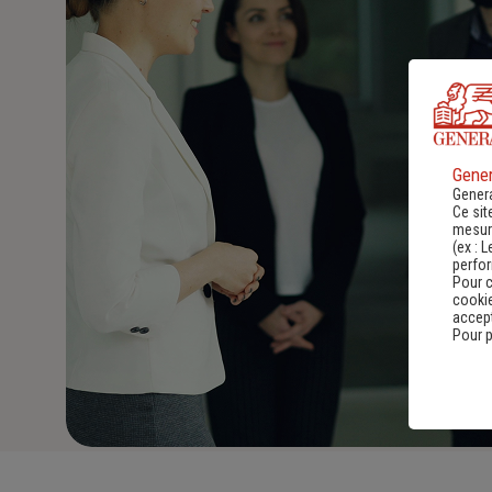
Gener
Genera
Ce sit
mesure
(ex :
L
perfo
Pour c
cookie
accept
Pour p