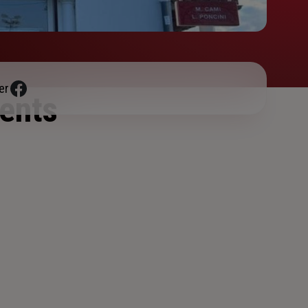
er
ents