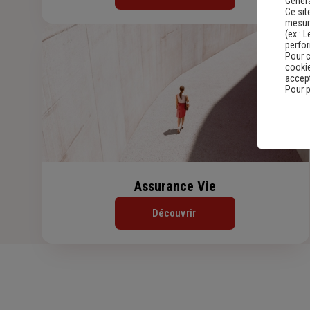
Genera
Ce sit
mesure
(ex :
L
perfo
Pour c
cookie
accept
Pour p
Assurance Vie
Découvrir