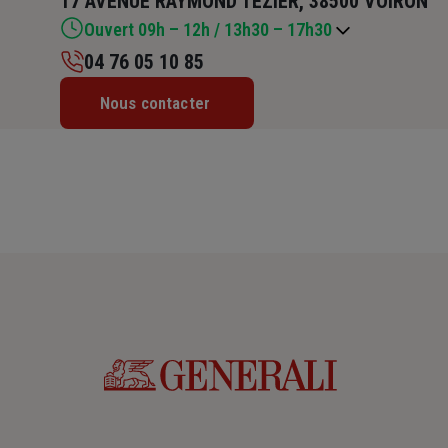
17 AVENUE RAYMOND TEZIER, 38500 VOIRON
Ouvert 09h – 12h / 13h30 – 17h30
04 76 05 10 85
Lundi : 09h – 12h / 13h30 – 17h30
Nous contacter
Mardi : 09h – 12h / 13h30 – 17h30
Mercredi : 09h – 12h / 13h30 – 17h30
Jeudi : 09h – 12h / 13h30 – 17h30
Vendredi : 09h – 12h / 13h30 – 17h30
Samedi : Fermé
Dimanche : Fermé