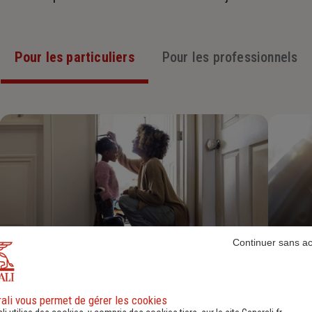
Pour les particuliers
Pour les professionnels
Continuer sans a
Assurance Habitation
ali vous permet de gérer les cookies
Découvrir