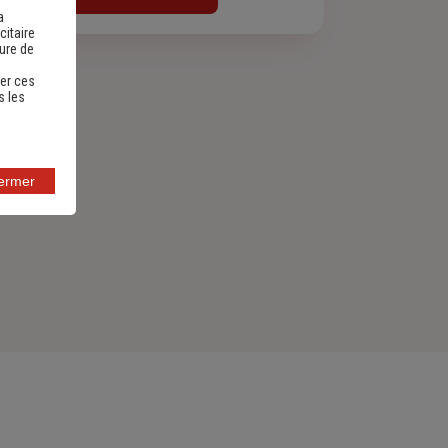
a
citaire
sure de
er ces
s les
fermer