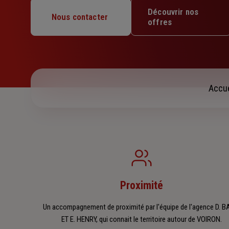
Mardi : 09h – 12h / 13h30 – 17h30
Découvrir nos
Mercredi : 09h – 12h / 13h30 – 17h30
Nous contacter
offres
Jeudi : 09h – 12h / 13h30 – 17h30
Vendredi : 09h – 12h / 13h30 – 17h30
Samedi : Fermé
Dimanche : Fermé
Accue
Proximité
Un accompagnement de proximité par l'équipe de l'agence D. B
ET E. HENRY, qui connait le territoire autour de VOIRON.