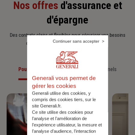
Nos offres
d'assurance et
d'épargne
Des contrats clairs et flexibles pour sécuriser vos besoins
Continuer sans accepter
d’aujourd’hui et anticiper ceux de demain.
Pour les particuliers
Pour les professionnels
Generali vous permet de
gérer les cookies
Generali utilise des cookies, y
compris des cookies tiers, sur le
site Generali.fr.
Ce site utilise des cookies pour
l’analyse et l'amélioration de
l’expérience utilisateur, la mesure et
l’analyse d’audience, l’interaction