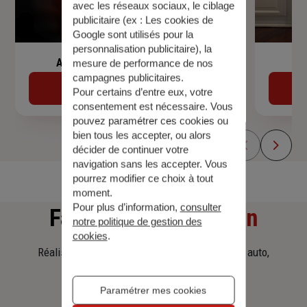
avec les réseaux sociaux, le ciblage
publicitaire (ex :
Les cookies de
Google sont utilisés pour la
personnalisation publicitaire
), la
Assurance de prêt immobilier
mesure de performance de nos
campagnes publicitaires.
Découvrir
Pour certains d’entre eux, votre
consentement est nécessaire. Vous
pouvez paramétrer ces cookies ou
bien tous les accepter, ou alors
décider de continuer votre
navigation sans les accepter. Vous
pourrez modifier ce choix à tout
moment.
Pour plus d’information,
consulter
Faites
une simulation
notre politique de gestion des
cookies
.
Réalisez une simulation tarifaire d'assurance, auto,
habitation, prêt immobilier.
Paramétrer mes cookies