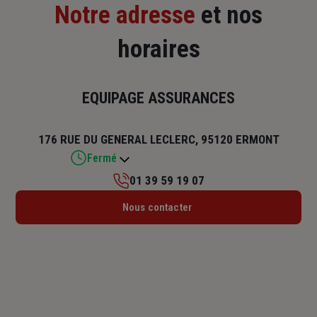
Notre adresse
et nos
horaires
EQUIPAGE ASSURANCES
176 RUE DU GENERAL LECLERC, 95120 ERMONT
Fermé
01 39 59 19 07
Lundi : 09h – 12h30 / 13h30 – 17h
Nous contacter
Mardi : 09h – 12h30 / 13h30 – 17h
Mercredi : 09h – 12h30 / 13h30 – 17h
Jeudi : 09h – 12h30 / 13h30 – 17h
Vendredi : 09h – 12h30 / 13h30 – 17h
Samedi : Fermé
Dimanche : Fermé