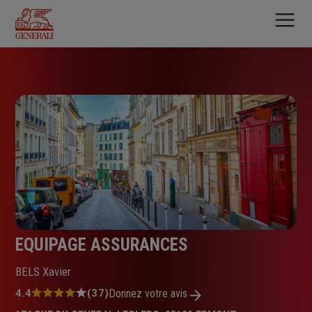
Aller
au
contenu
principal
EQUIPAGE ASSURANCES
BELS Xavier
Note
4.4
(37)
Donnez votre avis
: