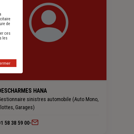
a
citaire
sure de
er ces
s les
fermer
DESCHARMES HANA
Gestionnaire sinistres automobile (Auto Mono,
Flottes, Garages)
01 58 38 59 00
-