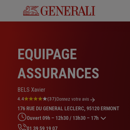
Aller
au
contenu
principal
EQUIPAGE
ASSURANCES
BELS Xavier
Note
4.4
(37)
Donnez votre avis
:
176 RUE DU GENERAL LECLERC, 95120 ERMONT
4.4
sur
Ouvert 09h – 12h30 / 13h30 – 17h
5
étoiles
01 39 59 19 07