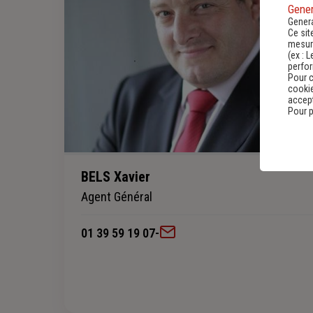
Gener
Genera
Ce sit
mesure
(ex :
L
perfo
Pour c
cookie
accept
Pour p
BELS Xavier
Agent Général
01 39 59 19 07
-