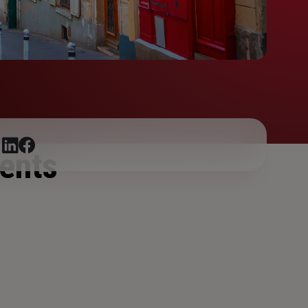
r
ents