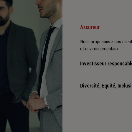
Assureur
Nous proposons à nos client
et environnementaux.
Investisseur responsabl
Nous sommes convaincus qu'i
positives : cette vision es
Diversité, Equité, Inclus
Nous faisons de la diversité,