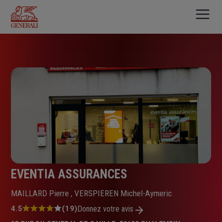
Aller
au
contenu
principal
EVENTIA ASSURANCES
MAILLARD Pierre , VERSPIEREN Michel-Aymeric
Note
4.5
(19)
Donnez votre avis
: