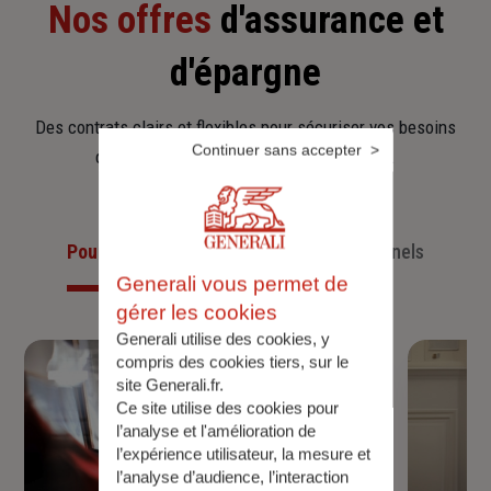
Nos offres
d'assurance et
d'épargne
Des contrats clairs et flexibles pour sécuriser vos besoins
Continuer sans accepter
d’aujourd’hui et anticiper ceux de demain.
Pour les particuliers
Pour les professionnels
Generali vous permet de
gérer les cookies
Generali utilise des cookies, y
compris des cookies tiers, sur le
site Generali.fr.
Ce site utilise des cookies pour
l’analyse et l'amélioration de
l’expérience utilisateur, la mesure et
l’analyse d’audience, l’interaction