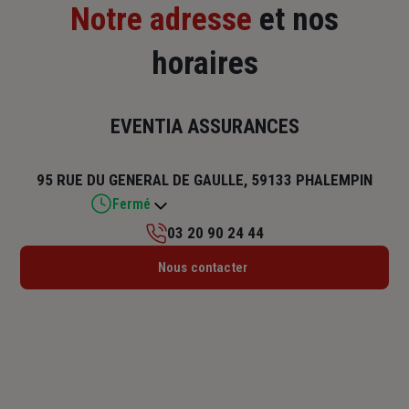
Notre adresse
et nos
horaires
EVENTIA ASSURANCES
95 RUE DU GENERAL DE GAULLE, 59133 PHALEMPIN
Fermé
03 20 90 24 44
Lundi : 09h – 12h / 14h – 18h
Nous contacter
Mardi : 09h – 12h / 13h30 – 18h
Mercredi : 09h – 12h
Jeudi : 09h – 12h / 13h30 – 18h
Vendredi : 08h30 – 12h / 13h30 – 17h
Samedi : Fermé
Dimanche : Fermé