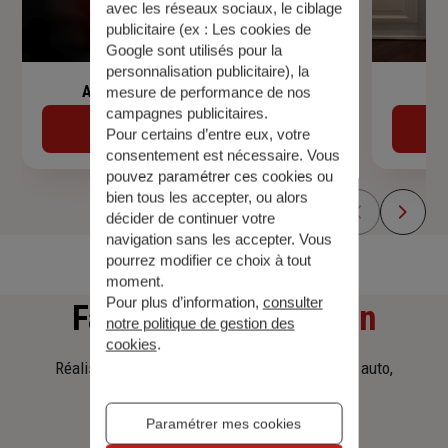
avec les réseaux sociaux, le ciblage
publicitaire (ex :
Les cookies de
Google sont utilisés pour la
personnalisation publicitaire
), la
Assurance de prêt immobilier
mesure de performance de nos
campagnes publicitaires.
Découvrir
Pour certains d’entre eux, votre
consentement est nécessaire. Vous
pouvez paramétrer ces cookies ou
bien tous les accepter, ou alors
décider de continuer votre
navigation sans les accepter. Vous
pourrez modifier ce choix à tout
moment.
Pour plus d’information,
consulter
Faites
une simulation
notre politique de gestion des
cookies
.
Réalisez une simulation tarifaire d'assurance, auto,
habitation, prêt immobilier.
Paramétrer mes cookies