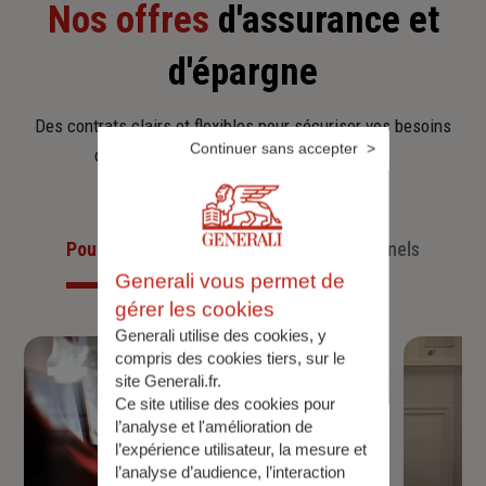
Nos offres
d'assurance et
d'épargne
Des contrats clairs et flexibles pour sécuriser vos besoins
Continuer sans accepter
d’aujourd’hui et anticiper ceux de demain.
Pour les particuliers
Pour les professionnels
Generali vous permet de
gérer les cookies
Generali utilise des cookies, y
compris des cookies tiers, sur le
site Generali.fr.
Ce site utilise des cookies pour
l’analyse et l'amélioration de
l’expérience utilisateur, la mesure et
l’analyse d’audience, l’interaction