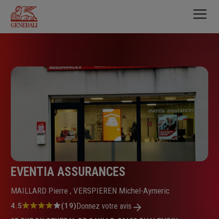
Aller
au
contenu
principal
EVENTIA ASSURANCES
MAILLARD Pierre , VERSPIEREN Michel-Aymeric
Note
4.5
(19)
Donnez votre avis
: