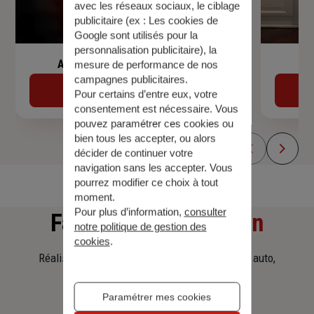
avec les réseaux sociaux, le ciblage
publicitaire (ex :
Les cookies de
Google sont utilisés pour la
personnalisation publicitaire
), la
Assurance de prêt immobilier
mesure de performance de nos
campagnes publicitaires.
Découvrir
Pour certains d’entre eux, votre
consentement est nécessaire. Vous
pouvez paramétrer ces cookies ou
bien tous les accepter, ou alors
décider de continuer votre
navigation sans les accepter. Vous
pourrez modifier ce choix à tout
moment.
Pour plus d’information,
consulter
Faites
une simulation
notre politique de gestion des
cookies
.
Réalisez une simulation tarifaire d'assurance, auto,
habitation, prêt immobilier.
Paramétrer mes cookies