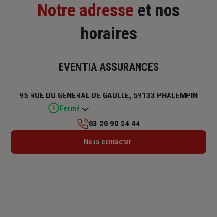
Notre adresse
et nos
horaires
EVENTIA ASSURANCES
95 RUE DU GENERAL DE GAULLE, 59133 PHALEMPIN
Fermé
03 20 90 24 44
Lundi : 09h – 12h / 14h – 18h
Nous contacter
Mardi : 09h – 12h / 13h30 – 18h
Mercredi : 09h – 12h
Jeudi : 09h – 12h / 13h30 – 18h
Vendredi : 08h30 – 12h / 13h30 – 17h
Samedi : Fermé
Dimanche : Fermé