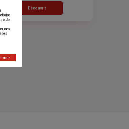
Découvrir
a
citaire
sure de
er ces
s les
fermer