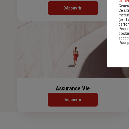
Gener
Genera
Découvrir
Ce sit
mesure
(ex :
L
perfo
Pour c
cookie
accept
Pour p
Assurance Vie
Découvrir