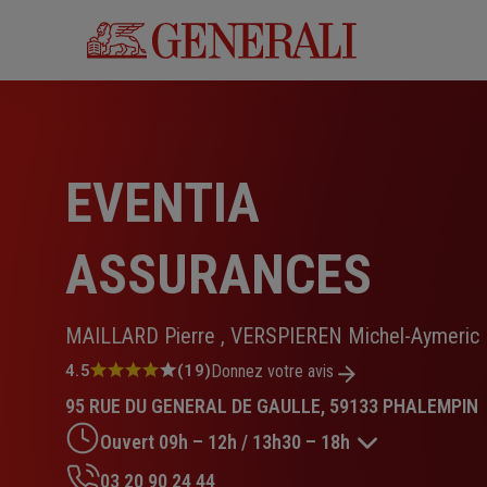
Aller
au
contenu
principal
EVENTIA
ASSURANCES
MAILLARD Pierre , VERSPIEREN Michel-Aymeric
Note
4.5
(19)
Donnez votre avis
:
95 RUE DU GENERAL DE GAULLE, 59133 PHALEMPIN
4.5
sur
Ouvert 09h – 12h / 13h30 – 18h
5
étoiles
03 20 90 24 44