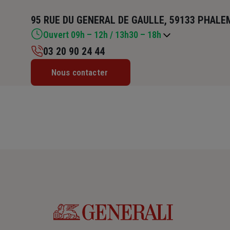
95 RUE DU GENERAL DE GAULLE, 59133 PHALE
Ouvert 09h – 12h / 13h30 – 18h
03 20 90 24 44
Lundi : 09h – 12h / 14h – 18h
Nous contacter
Mardi : 09h – 12h / 13h30 – 18h
Mercredi : 09h – 12h
Jeudi : 09h – 12h / 13h30 – 18h
Vendredi : 08h30 – 12h / 13h30 – 17h
Samedi : Fermé
Dimanche : Fermé