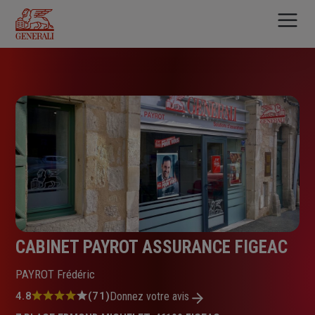
Aller
au
contenu
principal
CABINET PAYROT ASSURANCE FIGEAC
PAYROT Frédéric
Note
4.8
(71)
Donnez votre avis
: