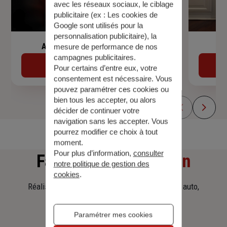
avec les réseaux sociaux, le ciblage
publicitaire (ex :
Les cookies de
Google sont utilisés pour la
personnalisation publicitaire
), la
Assurance de prêt immobilier
mesure de performance de nos
campagnes publicitaires.
Découvrir
Pour certains d’entre eux, votre
consentement est nécessaire. Vous
pouvez paramétrer ces cookies ou
bien tous les accepter, ou alors
décider de continuer votre
navigation sans les accepter. Vous
pourrez modifier ce choix à tout
moment.
Pour plus d’information,
consulter
Faites
une simulation
notre politique de gestion des
cookies
.
Réalisez une simulation tarifaire d'assurance, auto,
habitation, prêt immobilier.
Paramétrer mes cookies