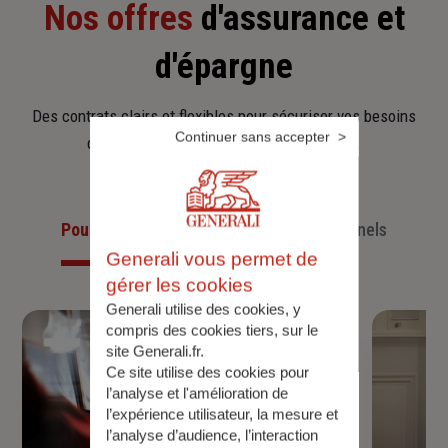
Nos offres
d'assurance et
d'épargne
Des contrats clairs et flexibles pour sécuriser vos besoins
Continuer sans accepter
d’aujourd’hui et anticiper ceux de demain.
Pour les particuliers
Pour les professionnels
Generali vous permet de
gérer les cookies
Generali utilise des cookies, y
compris des cookies tiers, sur le
site Generali.fr.
Ce site utilise des cookies pour
l’analyse et l'amélioration de
l’expérience utilisateur, la mesure et
l’analyse d’audience, l’interaction