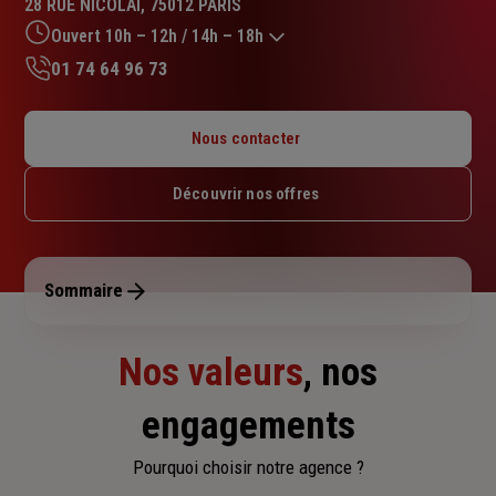
28 RUE NICOLAI, 75012 PARIS
5.0
sur
Ouvert 10h – 12h / 14h – 18h
5
01 74 64 96 73
étoiles
Lundi : Fermé
Mardi : 10h – 12h / 14h – 18h
Nous contacter
Mercredi : 10h – 12h / 14h – 18h
Jeudi : 10h – 12h / 14h – 18h
Découvrir nos offres
Vendredi : 10h – 12h / 14h – 18h
Samedi : Fermé
Dimanche : Fermé
Sommaire
Nos valeurs
, nos
engagements
Pourquoi choisir notre agence ?