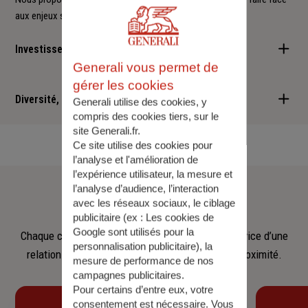
aux enjeux sociétaux et environnementaux.
Investisseur responsable
Generali vous permet de
Nous sommes convaincus qu'il est possible d'allier performance
gérer les cookies
financière et retombées positives : cette vision est au cœur des
Diversité, Equité, Inclusion
Generali utilise des cookies, y
services que nous vous proposons.
compris des cookies tiers, sur le
site Generali.fr.
Nous faisons de la diversité, de l'équité et de l'inclusion un
Ce site utilise des cookies pour
engagement quotidien.
l’analyse et l'amélioration de
l’expérience utilisateur, la mesure et
Notre
équipe
l’analyse d’audience, l’interaction
avec les réseaux sociaux, le ciblage
publicitaire (ex :
Les cookies de
Google sont utilisés pour la
Chaque collaborateur met son savoir‑faire au service d’une
personnalisation publicitaire
), la
relation fondée sur l’écoute, la confiance et la proximité.
mesure de performance de nos
campagnes publicitaires.
Pour certains d’entre eux, votre
consentement est nécessaire. Vous