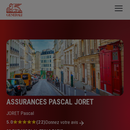
Aller
au
contenu
principal
ASSURANCES PASCAL JORET
JORET Pascal
Note
5.0
(22)
Donnez votre avis
: