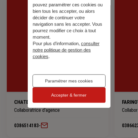
pouvez paramétrer ces cookies ou
bien tous les accepter, ou alors
décider de continuer votre
navigation sans les accepter. Vous
pourrez modifier ce choix à tout
moment.
Pour plus d’information,
consulter
notre politique de gestion des
cookies
.
Paramétrer mes cookies
Accepter & fermer
CHATELET Nathalie
FARINO
Collaboratrice d'agence
Collabor
0386514183
-
038662