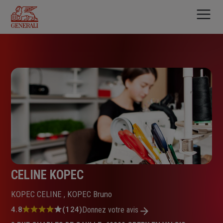
Aller
au
contenu
principal
CELINE KOPEC
KOPEC CELINE , KOPEC Bruno
Note
4.8
(124)
Donnez votre avis
: