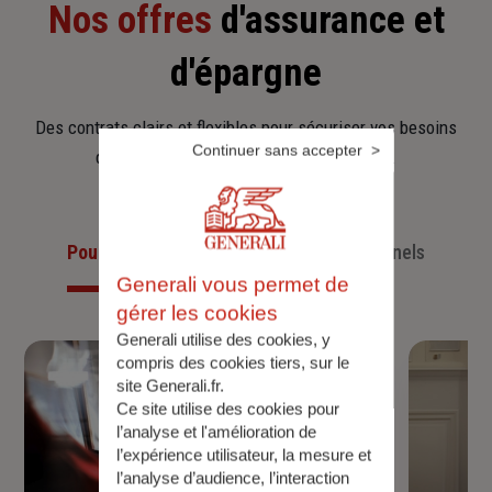
Nos offres
d'assurance et
d'épargne
Des contrats clairs et flexibles pour sécuriser vos besoins
Continuer sans accepter
d’aujourd’hui et anticiper ceux de demain.
Pour les particuliers
Pour les professionnels
Generali vous permet de
gérer les cookies
Generali utilise des cookies, y
compris des cookies tiers, sur le
site Generali.fr.
Ce site utilise des cookies pour
l’analyse et l'amélioration de
l’expérience utilisateur, la mesure et
l’analyse d’audience, l’interaction