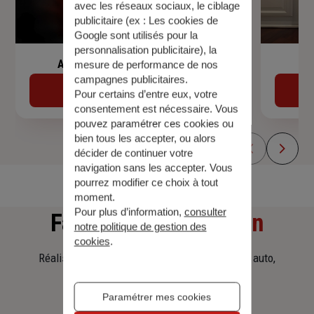
avec les réseaux sociaux, le ciblage
publicitaire (ex :
Les cookies de
Google sont utilisés pour la
personnalisation publicitaire
), la
Assurance de prêt immobilier
mesure de performance de nos
campagnes publicitaires.
Découvrir
Pour certains d’entre eux, votre
consentement est nécessaire. Vous
pouvez paramétrer ces cookies ou
bien tous les accepter, ou alors
décider de continuer votre
navigation sans les accepter. Vous
pourrez modifier ce choix à tout
moment.
Pour plus d’information,
consulter
Faites
une simulation
notre politique de gestion des
cookies
.
Réalisez une simulation tarifaire d'assurance, auto,
habitation, prêt immobilier.
Paramétrer mes cookies