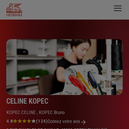
Aller
au
contenu
principal
CELINE KOPEC
KOPEC CELINE , KOPEC Bruno
Note
4.8
(124)
Donnez votre avis
: