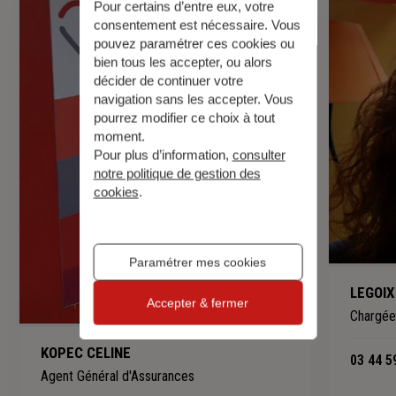
Pour certains d’entre eux, votre
consentement est nécessaire. Vous
pouvez paramétrer ces cookies ou
bien tous les accepter, ou alors
décider de continuer votre
navigation sans les accepter. Vous
pourrez modifier ce choix à tout
moment.
Pour plus d’information,
consulter
notre politique de gestion des
cookies
.
Paramétrer mes cookies
LEGOIX
Accepter & fermer
Chargée 
KOPEC CELINE
03 44 5
Agent Général d'Assurances