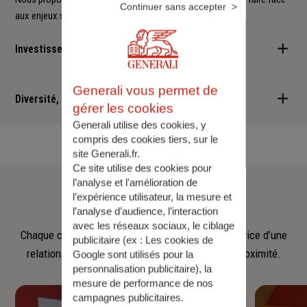
Continuer sans accepter
aux enjeux sociétaux et environnementaux.
Investisseur responsable
Nous sommes convaincus qu'il est possible d'allier performance
Generali vous permet de
financière et retombées positives : cette vision est au cœur des
Diversité, Equité, Inclusion
gérer les cookies
services que nous vous proposons.
Generali utilise des cookies, y
Nous faisons de la diversité, de l'équité et de l'inclusion un
compris des cookies tiers, sur le
engagement quotidien.
site Generali.fr.
Ce site utilise des cookies pour
Notre
équipe
l’analyse et l'amélioration de
l’expérience utilisateur, la mesure et
l’analyse d’audience, l’interaction
avec les réseaux sociaux, le ciblage
Chaque collaborateur met son savoir‑faire au service d’une
publicitaire (ex :
Les cookies de
relation fondée sur l’écoute, la confiance et la proximité.
Google sont utilisés pour la
personnalisation publicitaire
), la
mesure de performance de nos
campagnes publicitaires.