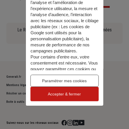
l’analyse et l'amélioration de
l’expérience utilisateur, la mesure et
l’analyse d’audience, l’interaction
avec les réseaux sociaux, le ciblage
publicitaire (ex :
Les cookies de
Le Règlement général sur la protection des données
Google sont utilisés pour la
(90.97 KO)
personnalisation publicitaire
), la
mesure de performance de nos
campagnes publicitaires.
Pour certains d’entre eux, votre
consentement est nécessaire. Vous
pouvez paramétrer ces cookies ou
bien tous les accepter, ou alors
Generali.fr
décider de continuer votre
Paramétrer mes cookies
Mentions légales
navigation sans les accepter. Vous
pourrez modifier ce choix à tout
Résilier un contrat
Accepter & fermer
moment.
Boite à outils
Pour plus d’information,
consulter
notre politique de gestion des
cookies
.
Suivez-nous sur les réseaux sociaux