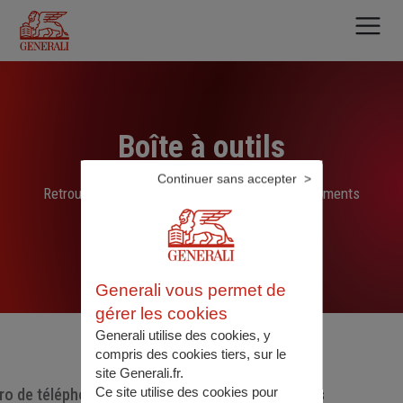
Aller
au
contenu
principal
Boîte à outils
Continuer sans accepter
Retrouvez ici les liens, N° de téléphone et documents
sélectionnés par nos soins
Generali vous permet de
gérer les cookies
Generali utilise des cookies, y
compris des cookies tiers, sur le
site Generali.fr.
Ce site utilise des cookies pour
o de téléphone utiles
Documents utiles