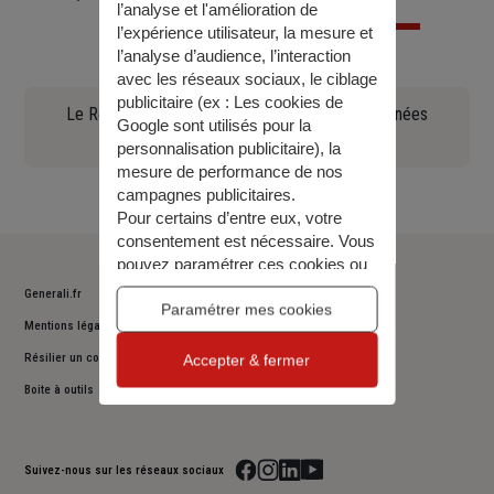
l’analyse et l'amélioration de
l’expérience utilisateur, la mesure et
l’analyse d’audience, l’interaction
avec les réseaux sociaux, le ciblage
publicitaire (ex :
Les cookies de
Le Règlement général sur la protection des données
Google sont utilisés pour la
(90.97 KO)
personnalisation publicitaire
), la
mesure de performance de nos
campagnes publicitaires.
Pour certains d’entre eux, votre
consentement est nécessaire. Vous
pouvez paramétrer ces cookies ou
bien tous les accepter, ou alors
Generali.fr
décider de continuer votre
Paramétrer mes cookies
Mentions légales
navigation sans les accepter. Vous
pourrez modifier ce choix à tout
Résilier un contrat
Accepter & fermer
moment.
Boite à outils
Pour plus d’information,
consulter
notre politique de gestion des
cookies
.
Suivez-nous sur les réseaux sociaux