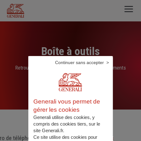
Aller
au
contenu
principal
Boîte à outils
Continuer sans accepter
Retrouvez ici les liens, N° de téléphone et documents
sélectionnés par nos soins
Generali vous permet de
gérer les cookies
Generali utilise des cookies, y
compris des cookies tiers, sur le
site Generali.fr.
Ce site utilise des cookies pour
o de téléphone utiles
Documents utiles