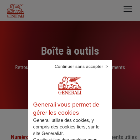
Aller
au
contenu
principal
Boîte à outils
Continuer sans accepter
Retrouvez ici les liens, N° de téléphone et documents
sélectionnés par nos soins
Generali vous permet de
gérer les cookies
Generali utilise des cookies, y
compris des cookies tiers, sur le
site Generali.fr.
Numéro de téléphone utiles
Documents utiles