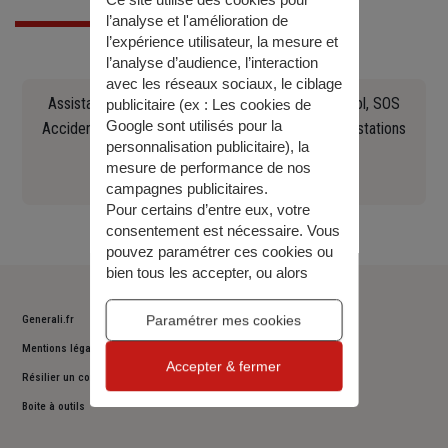
Ce site utilise des cookies pour
l’analyse et l'amélioration de
l’expérience utilisateur, la mesure et
l’analyse d’audience, l’interaction
avec les réseaux sociaux, le ciblage
Assistance en cas d'accident, crevaison, panne, vol, SOS
publicitaire (ex :
Les cookies de
Google sont utilisés pour la
Accident Europ Assistance Constat, recherche de stations
personnalisation publicitaire
), la
Essence, remorquage (...)
mesure de performance de nos
0141858483
campagnes publicitaires.
Pour certains d’entre eux, votre
consentement est nécessaire. Vous
pouvez paramétrer ces cookies ou
bien tous les accepter, ou alors
décider de continuer votre
navigation sans les accepter. Vous
Paramétrer mes cookies
Generali.fr
pourrez modifier ce choix à tout
Mentions légales
moment.
Accepter & fermer
Pour plus d’information,
consulter
Résilier un contrat
notre politique de gestion des
Boite à outils
cookies
.