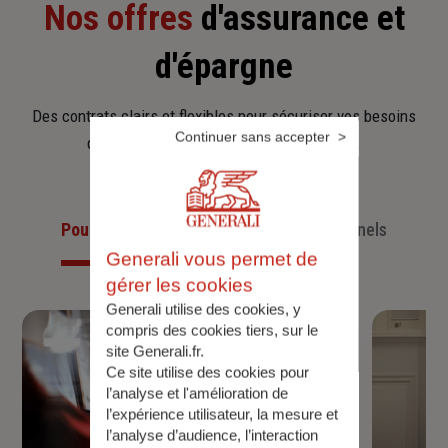
Nos offres
d'assurance et
d'épargne
Des contrats clairs et flexibles pour sécuriser vos besoins
Continuer sans accepter
d’aujourd’hui et anticiper ceux de demain.
Pour les particuliers
Pour les professionnels
Generali vous permet de
gérer les cookies
Generali utilise des cookies, y
compris des cookies tiers, sur le
site Generali.fr.
Ce site utilise des cookies pour
l’analyse et l'amélioration de
l’expérience utilisateur, la mesure et
l’analyse d’audience, l’interaction