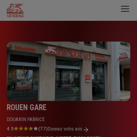
Aller
au
contenu
principal
ROUEN GARE
DOUARIN FABRICE
Note
4.5
(77)
Donnez votre avis
: