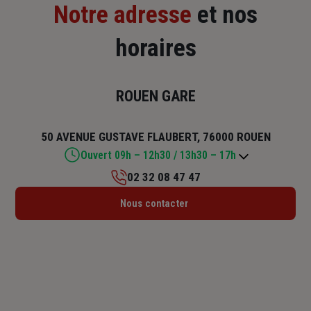
Notre adresse
et nos
horaires
ROUEN GARE
50 AVENUE GUSTAVE FLAUBERT, 76000 ROUEN
Ouvert 09h – 12h30 / 13h30 – 17h
02 32 08 47 47
Lundi : 09h – 12h30 / 13h30 – 17h
Nous contacter
Mardi : 09h – 12h30 / 13h30 – 17h
Mercredi : 09h – 12h30 / 13h30 – 17h
Jeudi : 09h – 12h30 / 13h30 – 17h
Vendredi : 09h – 12h30 / 13h30 – 17h
Samedi : Fermé
Dimanche : Fermé