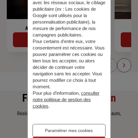
avec les réseaux sociaux, le ciblage
publicitaire (ex :
Les cookies de
Google sont utilisés pour la
personnalisation publicitaire
), la
Assurance de prêt immobilier
mesure de performance de nos
campagnes publicitaires.
Découvrir
Pour certains d’entre eux, votre
consentement est nécessaire. Vous
pouvez paramétrer ces cookies ou
bien tous les accepter, ou alors
décider de continuer votre
navigation sans les accepter. Vous
pourrez modifier ce choix à tout
moment.
Pour plus d’information,
consulter
Faites
une simulation
notre politique de gestion des
cookies
.
Réalisez une simulation tarifaire d'assurance, auto,
habitation, prêt immobilier.
Paramétrer mes cookies