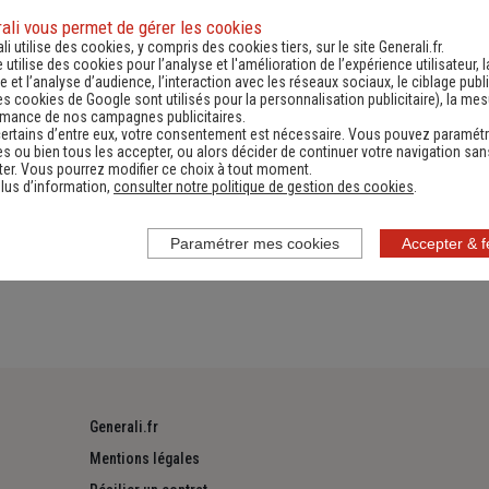
ali vous permet de gérer les cookies
li utilise des cookies, y compris des cookies tiers, sur le site Generali.fr.
e utilise des cookies pour l’analyse et l'amélioration de l’expérience utilisateur, l
es
Numéro de téléphone utiles
Documen
 et l’analyse d’audience, l’interaction avec les réseaux sociaux, le ciblage publi
es cookies de Google sont utilisés pour la personnalisation publicitaire
), la me
rmance de nos campagnes publicitaires.
ertains d’entre eux, votre consentement est nécessaire. Vous pouvez paramétr
s ou bien tous les accepter, ou alors décider de continuer votre navigation san
er. Vous pourrez modifier ce choix à tout moment.
lus d’information,
consulter notre politique de gestion des cookies
.
 protection des données
Paramétrer mes cookies
Accepter & 
Generali.fr
Mentions légales