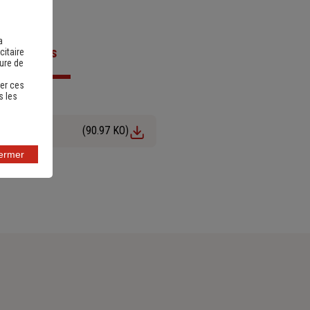
a
ts utiles
citaire
sure de
er ces
s les
(90.97 KO)
fermer