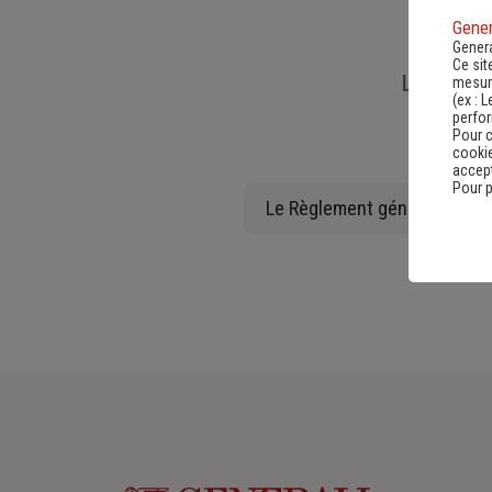
Gener
Genera
Ce sit
Liens util
mesure
(ex :
L
perfo
Pour c
cookie
accept
Pour p
Le Règlement général sur la