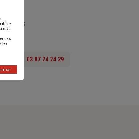
a
nts utiles
citaire
sure de
er ces
s les
03 87 24 24 29
fermer