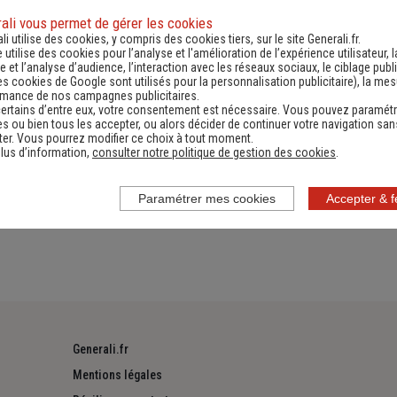
ali vous permet de gérer les cookies
li utilise des cookies, y compris des cookies tiers, sur le site Generali.fr.
e utilise des cookies pour l’analyse et l'amélioration de l’expérience utilisateur, l
es
Numéro de téléphone utiles
Docume
 et l’analyse d’audience, l’interaction avec les réseaux sociaux, le ciblage publi
es cookies de Google sont utilisés pour la personnalisation publicitaire
), la me
rmance de nos campagnes publicitaires.
ertains d’entre eux, votre consentement est nécessaire. Vous pouvez paramétr
s ou bien tous les accepter, ou alors décider de continuer votre navigation san
er. Vous pourrez modifier ce choix à tout moment.
lus d’information,
consulter notre politique de gestion des cookies
.
Paramétrer mes cookies
Accepter & 
Generali.fr
Mentions légales