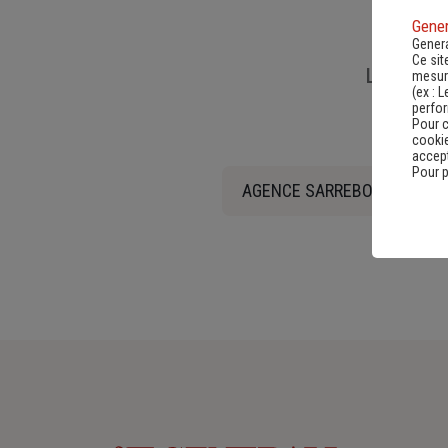
Gener
Genera
Ce sit
Liens util
mesure
(ex :
L
perfo
Pour c
cookie
accept
Pour p
AGENCE SARREBOURG