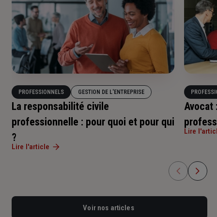
PROFESSIONNELS
GESTION DE L'ENTREPRISE
PROFESSI
La responsabilité civile
Avocat 
professionnelle : pour quoi et pour qui
profess
Lire l'artic
?
Lire l'article
Voir nos articles