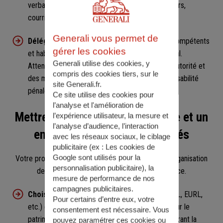
verbaux d'assemblée générale, rapports financiers,
courriers officiels, etc.).
Generali vous permet de
Déléguer vos pouvoirs
à des collaborateurs compétents
gérer les cookies
et habilités, tout en conservant un contrôle global.
Generali utilise des cookies, y
Attention, si le délégataire ne dispose pas de l’autorité et
compris des cookies tiers, sur le
des moyens nécessaires à sa mission, la responsabilité
site Generali.fr.
pénale n’est pas transférée.
Ce site utilise des cookies pour
l’analyse et l'amélioration de
Mettre en place une gouvernance et un
l’expérience utilisateur, la mesure et
l’analyse d’audience, l’interaction
encadrement juridique adaptés
avec les réseaux sociaux, le ciblage
publicitaire (ex :
Les cookies de
Google sont utilisés pour la
Votre protection passe également par une bonne organisation
personnalisation publicitaire
), la
de l'entreprise et de son mode de gouvernance.
mesure de performance de nos
campagnes publicitaires.
Choisir un statut juridique adapté
(SAS, SARL, EURL,
Pour certains d’entre eux, votre
etc.) car ils offrent une protection différente pour le
consentement est nécessaire. Vous
patrimoine personnel du dirigeant, tout en encadrant la
pouvez paramétrer ces cookies ou