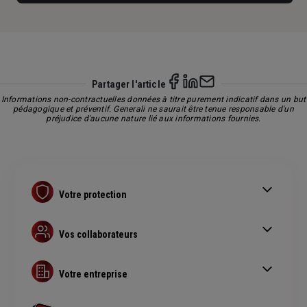
Partager l'article
Informations non-contractuelles données à titre purement indicatif dans un but
pédagogique et préventif. Generali ne saurait être tenue responsable d'un
préjudice d'aucune nature lié aux informations fournies.
Votre protection
Contrat Retraite PER
Assurance prévoyance
Vos collaborateurs
Complémentaire santé pro
Complémentaire santé obligatoire
Assurance copropriété
Guide Complémentaire santé collective
Votre entreprise
Assurance multirisque pro