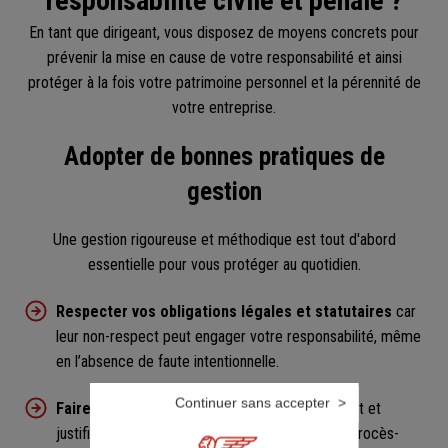
responsabilité civile et pénale ?
En tant que dirigeant, vous disposez de moyens concrets pour
prévenir la mise en cause de votre responsabilité et ainsi
protéger à la fois votre patrimoine personnel et la pérennité de
votre entreprise.
Adopter de bonnes pratiques de
gestion
Une gestion rigoureuse et méthodique est tout d'abord
essentielle pour vous protéger au quotidien.
Respecter vos obligations légales et statutaires
car
leur non-respect peut engager votre responsabilité, même
en l’absence de faute intentionnelle.
Continuer sans accepter
Faire preuve de transparence
en documentant et
justifiant chaque prise de décision importante (procès-