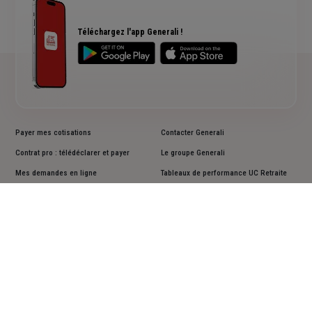
RC Professionnelle
Assurance cyber risques
Assurance créateur d'entreprise
Téléchargez l'app Generali !
Payer mes cotisations
Contacter Generali
Contrat pro : télédéclarer et payer
Le groupe Generali
Mes demandes en ligne
Tableaux de performance UC Retraite
Résilier un contrat
Informations en matière de durabilité
Lutter contre la déshérence
Documents d'informations clés PRIIPS
Faire une réclamation
Accessibilité : non conforme
Cookies
Mentions légales
Vos données personnelles
Actualiser vos données personnelles
Assistance sourds et malentendants
Plan du site