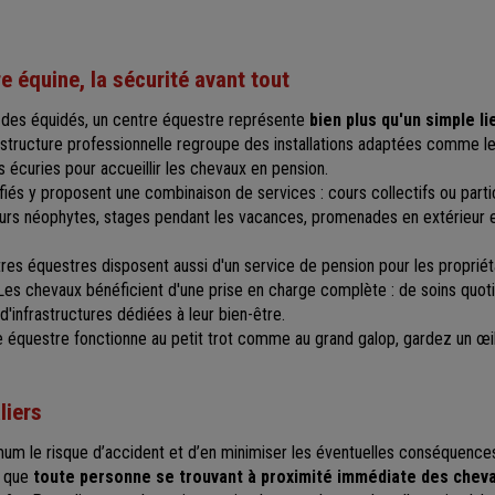
re équine, la sécurité avant tout
 des équidés, un centre équestre représente
bien plus qu'un simple l
rastructure professionnelle regroupe des installations adaptées comme l
es écuries pour accueillir les chevaux en pension.
fiés y proposent une combinaison de services : cours collectifs ou partic
eurs néophytes, stages pendant les vacances, promenades en extérieur e
ntres équestres disposent aussi d'un service de pension pour les propriét
Les chevaux bénéficient d'une prise en charge complète : de soins quoti
d'infrastructures dédiées à leur bien-être.
e équestre fonctionne au petit trot comme au grand galop, gardez un œil 
liers
um le risque d’accident et d’en minimiser les éventuelles conséquences,
, que
toute personne se trouvant à proximité immédiate des chev