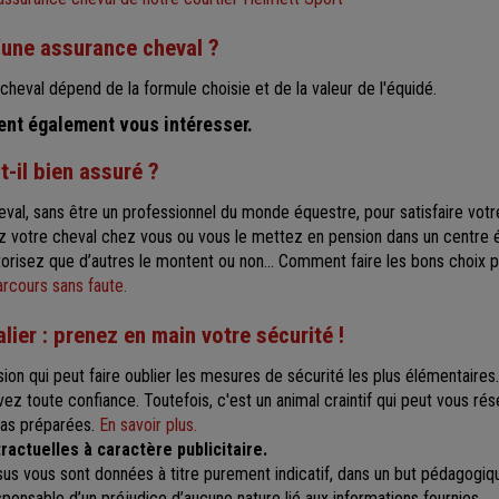
d'une assurance cheval ?
cheval dépend de la formule choisie et de la valeur de l'équidé.
ient également vous intéresser.
t-il bien assuré ?
val, sans être un professionnel du monde équestre, pour satisfaire votr
ez votre cheval chez vous ou vous le mettez en pension dans un centre 
orisez que d’autres le montent ou non… Comment faire les bons choix p
arcours sans faute.
alier : prenez en main votre sécurité !
sion qui peut faire oublier les mesures de sécurité les plus élémentaires.
vez toute confiance. Toutefois, c'est un animal craintif qui peut vous ré
pas préparées.
En savoir plus.
actuelles à caractère publicitaire.
us vous sont données à titre purement indicatif, dans un but pédagogiqu
sponsable d’un préjudice d’aucune nature lié aux informations fournies.