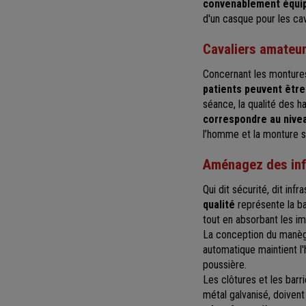
convenablement équi
d'un casque pour les ca
Cavaliers amateu
Concernant les montures,
patients peuvent être
séance, la qualité des 
correspondre au nivea
l’homme et la monture so
Aménagez des infr
Qui dit sécurité, dit inf
qualité
représente la b
tout en absorbant les i
La conception du manège
automatique maintient l'h
poussière.
Les clôtures et les barr
métal galvanisé, doivent