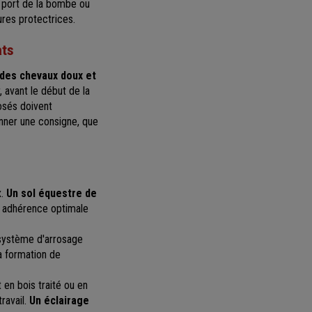
e port de la bombe ou
ures protectrices.
ats
 des chevaux doux et
, avant le début de la
osés doivent
donner une consigne, que
x.
Un sol équestre de
ne adhérence optimale
 système d'arrosage
la formation de
 en bois traité ou en
ravail.
Un éclairage