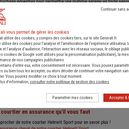
uctures équestres pour permettre une pratique sereine en toute saiso
Continuer sans a
é de votre centre équestre
nécessitent la présence d’enseignants diplômés.
Ces accompagnan
haque sortie, notamment en extérieur. Informés et aptes à diffuser les 
ali vous permet de gérer les cookies
n, ils sont également chargés de maintenir une distance suffisante entre l
li utilise des cookies, y compris des cookies tiers, sur le site Generali.fr.
menade.
e utilise des cookies pour l’analyse et l'amélioration de l’expérience utilisateur, l
 et l’analyse d’audience, l’interaction avec les réseaux sociaux, le ciblage publi
ant
d’informer les cavaliers sur les risques
de l’équitation et présent
es cookies de Google sont utilisés pour la personnalisation publicitaire
), la me
isponibles.
rmance de nos campagnes publicitaires.
ertains d’entre eux, votre consentement est nécessaire. Vous pouvez paramétr
E, les cavaliers doublement protégés
s ou bien tous les accepter, ou alors décider de continuer votre navigation san
er. Vous pourrez modifier ce choix à tout moment.
 licenciés à la Fédération Française d'Équitation
dans le cadre d'un c
lus d’information,
consulter notre politique de gestion des cookies
.
lucratif
sont
couverts par une assurance Generali
. La licence FFE 
t l'individuelle accident en action d'équitation
. Mais d'autres gara
Paramétrer mes cookies
Accepter & 
 (Responsabilité Civile Propriétaire Équidé), vétérinaire, Décès & Vol, 
 courtier en assurance qu'il vous faut
pprocher de notre courtier Helmett Sport pour en savoir plus !
assurance cheval de notre courtier Helmett Sport