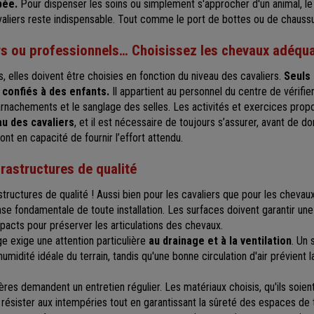
pée.
Pour dispenser les soins ou simplement s'approcher d'un animal, l
valiers reste indispensable. Tout comme le port de bottes ou de chauss
rs ou professionnels… Choisissez les chevaux adéqu
 elles doivent être choisies en fonction du niveau des cavaliers.
Seuls
 confiés à des enfants.
Il appartient au personnel du centre de vérifier
harnachements et le sanglage des selles. Les activités et exercices prop
u des cavaliers
, et il est nécessaire de toujours s’assurer, avant de 
nt en capacité de fournir l’effort attendu.
astructures de qualité
rastructures de qualité ! Aussi bien pour les cavaliers que pour les chevau
ase fondamentale de toute installation. Les surfaces doivent garantir u
mpacts pour préserver les articulations des chevaux.
 exige une attention particulière
au drainage et à la ventilation
. Un
umidité idéale du terrain, tandis qu'une bonne circulation d'air prévient 
ières demandent un entretien régulier. Les matériaux choisis, qu'ils soient
 résister aux intempéries tout en garantissant la sûreté des espaces de t