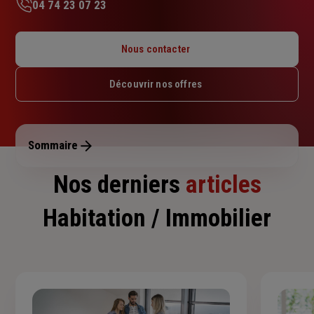
04 74 23 07 23
Lundi : 09h – 12h / 14h – 18h
Mardi : 09h – 12h / 14h – 18h
Nous contacter
Mercredi : 09h – 12h / 14h – 18h
Jeudi : 09h – 12h / 14h – 18h
Découvrir nos offres
Vendredi : 09h – 12h / 14h – 17h
Samedi : Fermé
Dimanche : Fermé
Sommaire
Nos derniers
articles
Habitation / Immobilier