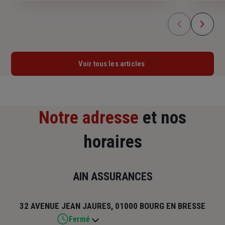
indispen
l'accident de trajet ou la maladie
maintena
professionnelle ? Savez-vous comment
personne
réagir si un de vos salariés est victime d’un
bris de 
accident du travail ?
de sinist
Voir tous les articles
Notre adresse
et nos
horaires
AIN ASSURANCES
32 AVENUE JEAN JAURES, 01000 BOURG EN BRESSE
Fermé