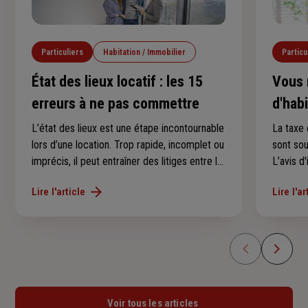
Particuliers
Habitation / Immobilier
Particu
État des lieux locatif : les 15
Vous 
erreurs à ne pas commettre
d'hab
conse
L’état des lieux est une étape incontournable
La taxe 
lors d’une location. Trop rapide, incomplet ou
sont so
imprécis, il peut entraîner des litiges entre le
L’avis d
locataire et le propriétaire, notamment au
au derni
Lire l'article
Lire l'ar
moment de récupérer le dépôt de garantie.
l’avez p
Voici les 15 erreurs les plus fréquentes à
savoir s
éviter.
en 2025 
d’imposi
Voir tous les articles