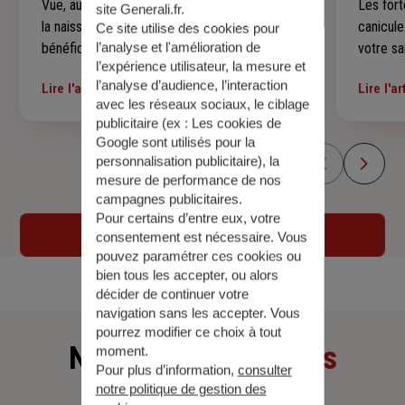
Vue, audition, dents, croissance, vaccins… De
Les fort
site Generali.fr.
la naissance à ses 16 ans, votre enfant
canicul
Ce site utilise des cookies pour
l’analyse et l'amélioration de
bénéficie de rendez-vous médicaux qui
votre sa
l’expérience utilisateur, la mesure et
suivent son développement à chaque étape.
jeunes 
l’analyse d’audience, l’interaction
Lire l'article
Lire l'ar
Voici un repère simple pour savoir quels
précauti
avec les réseaux sociaux, le ciblage
examens sont prévus, à quel âge et
malaises
publicitaire (ex :
Les cookies de
comment vous y préparer sereinement —
conseils
Google sont utilisés pour la
sans rien laisser passer.
encomb
personnalisation publicitaire
), la
mesure de performance de nos
campagnes publicitaires.
Pour certains d’entre eux, votre
Voir tous les articles
consentement est nécessaire. Vous
pouvez paramétrer ces cookies ou
bien tous les accepter, ou alors
décider de continuer votre
navigation sans les accepter. Vous
pourrez modifier ce choix à tout
Nos derniers
articles
moment.
Pour plus d’information,
consulter
notre politique de gestion des
Assurance