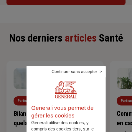
Nos derniers
articles
Santé
Continuer sans accepter
Particuliers
Santé
Particu
Generali vous permet de
Bilan de santé de l'enfant :
Comme
gérer les cookies
quels examens et à quel âge ?
en ca
Generali utilise des cookies, y
compris des cookies tiers, sur le