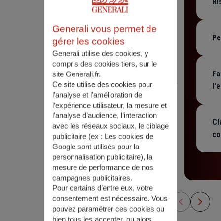
Ri
nécessaires pour remettre le navire en
dom
En 
état de navigabilité.
pré
opt
Generali vous permet de
bor
de
Pe
nav
gérer les cookies
tie
Sou
exp
Generali utilise des cookies, y
sab
d’e
compris des cookies tiers, sur le
car
com
Fa
site Generali.fr.
cap
d'a
Ce site utilise des cookies pour
co
l'
cas
l’analyse et l'amélioration de
et 
En 
de 
l’expérience utilisateur, la mesure et
grè
d'a
l’analyse d’audience, l’interaction
ine
Cl
avec les réseaux sociaux, le ciblage
pe
co
publicitaire (ex :
Les cookies de
fin
Vot
Google sont utilisés pour la
con
personnalisation publicitaire
), la
mou
mesure de performance de nos
mis
campagnes publicitaires.
mou
Pour certains d’entre eux, votre
ess
consentement est nécessaire. Vous
pouvez paramétrer ces cookies ou
bien tous les accepter, ou alors