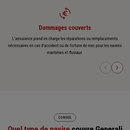
Dommages couverts
L’assurance prend en charge les réparations ou remplacements
R
nécessaires en cas d’accident ou de fortune de mer, pour les navires
maritimes et fluviaux.
CONSEIL
Quel type de navire
couvre Generali