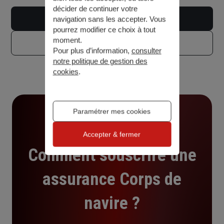
décider de continuer votre
Contacter un conseiller
navigation sans les accepter. Vous
pourrez modifier ce choix à tout
moment.
Télécharger la documentation
Pour plus d’information,
consulter
notre politique de gestion des
cookies
.
Paramétrer mes cookies
Accepter & fermer
Comment souscrire une
assurance Corps de
navire ?