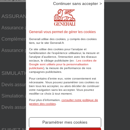
Continuer sans accepter
ASSURANCES
Assurance auto
Generali vous permet de gérer les cookies
Complémentaire santé senior
Generali utilise des cookies, y compris des cookies
tiers, sur le site Generali.fr.
Ce site utilise des cookies pour l’analyse et
Assurance plaisance
l'amélioration de l’expérience utilisateur, la mesure et
l’analyse d’audience, l’interaction avec les réseaux
sociaux, le ciblage publicitaire (ex :
Les cookies de
Google sont utilisés pour la personnalisation
publicitaire
), la mesure de performance de nos
SIMULATIONS
campagnes publicitaires.
Pour certains d’entre eux, votre consentement est
nécessaire. Vous pouvez paramétrer ces cookies ou
Devis assurance habitation
bien tous les accepter, ou alors décider de continuer
votre navigation sans les accepter. Vous pourrez
modifier ce choix à tout moment.
Simulation assurance auto
Pour plus d’information,
consulter notre politique de
gestion des cookies
.
Devis assurance plaisance
Paramétrer mes cookies