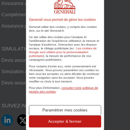
Assurance auto
Complémentaire santé senior
Generali vous permet de gérer les cookies
Assurance plaisance
Generali utilise des cookies, y compris des cookies
tiers, sur le site Generali.fr.
Ce site utilise des cookies pour l’analyse et
l'amélioration de l’expérience utilisateur, la mesure et
l’analyse d’audience, l’interaction avec les réseaux
SIMULATIONS
sociaux, le ciblage publicitaire (ex :
Les cookies de
Google sont utilisés pour la personnalisation
publicitaire
), la mesure de performance de nos
Devis assurance habitation
campagnes publicitaires.
Pour certains d’entre eux, votre consentement est
nécessaire. Vous pouvez paramétrer ces cookies ou
Simulation assurance auto
bien tous les accepter, ou alors décider de continuer
votre navigation sans les accepter. Vous pourrez
modifier ce choix à tout moment.
Devis assurance plaisance
Pour plus d’information,
consulter notre politique de
gestion des cookies
.
SUIVEZ-NOUS SUR
Paramétrer mes cookies
LinkedIn
Twitter
Facebook
YouTube
Accepter & fermer